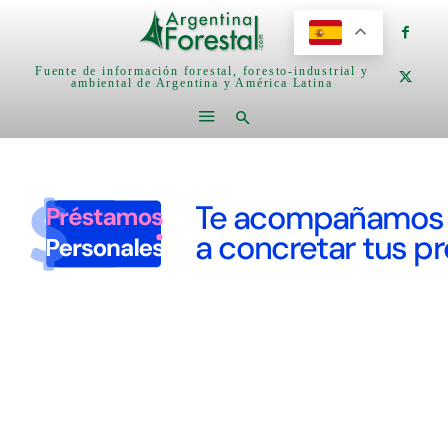
Fuente de información forestal, foresto-industrial y
ambiental de Argentina y América Latina