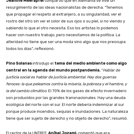
Jeanine Meerapfel
compartió que en Alemania se vive un
resurgimiento de las ideas nacionalistas de derecha. “Tenemos
que propagar el respeto al extranjero, a su singularidad, ver el
rostro del otro sin ver el color de sus ojos o su piel, si no viendo y
sabiendo lo que el otro necesita. Eso los artistas lo podemos
hacer con nuestro trabajo, pero necesitamos de la política. La
alteridad no tiene que ser una moda sino algo que nos preocupa
todos los días”, reflexionó.
Pino Solanas
introdujo el
tema del medio ambiente como algo
central en la agenda del mundo postpandemia.
“
Hablar de
justicia social es hablar de justicia ambiental. Hay dos guerras
feroces: la que peleamos contra la miseria, la pobreza y el hambre, y
la del cambio climático
. El 70% de los gases de efecto invernadero
son producidos por las grandes transnacionales. Hay una deuda
ecológica del norte con el sur. El norte debería indemnizar al sur
porque produce incendios, sequías e inundaciones. La naturaleza
tiene que ser sujeto de derecho y no objeto de derecho”, resumió.
El rector de la UNTREF,
Aníbal Jozami,
comentó que era