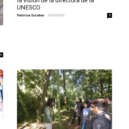
la visión de la directora de la
UNESCO
Patricia Escobar
-
02/07/2020
0
y
0