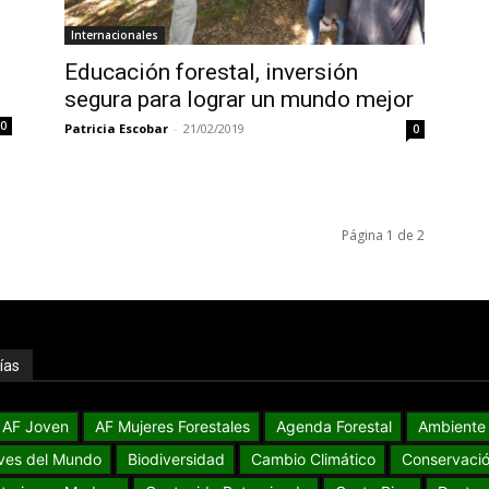
Internacionales
Educación forestal, inversión
segura para lograr un mundo mejor
0
Patricia Escobar
-
21/02/2019
0
Página 1 de 2
ías
AF Joven
AF Mujeres Forestales
Agenda Forestal
Ambiente
ves del Mundo
Biodiversidad
Cambio Climático
Conservaci