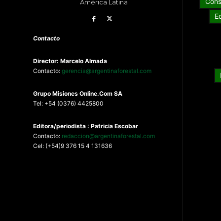
Cons
América Latina
E
Contacto
Director: Marcelo Almada
Contacto:
gerencia@argentinaforestal.com
G
rupo Misiones
Online.Com
SA
Tel: +54 (0376) 4425800
Editora/periodista : Patricia Escobar
Contacto:
redaccion@argentinaforestal.com
Cel: (+54)9 376 15 4 131636