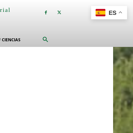
rial
ES
a
F CIENCIAS