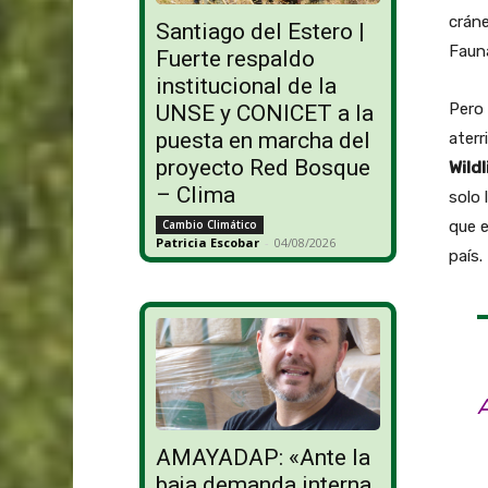
cráne
Santiago del Estero |
Fauna
Fuerte respaldo
institucional de la
Pero 
UNSE y CONICET a la
puesta en marcha del
aterr
proyecto Red Bosque
Wild
– Clima
solo 
que e
Cambio Climático
Patricia Escobar
-
04/08/2026
país.
AMAYADAP: «Ante la
baja demanda interna,