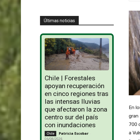
Últimas noticias
Chile | Forestales
apoyan recuperación
en cinco regiones tras
las intensas lluvias
En lo
que afectaron la zona
gran 
centro sur del país
con inundaciones
700 c
a Vu
Patricia Escobar
-
Chile
06/08/2026