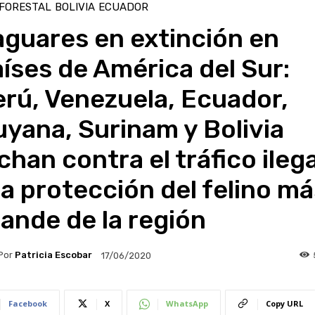
 FORESTAL
BOLIVIA
ECUADOR
guares en extinción en
íses de América del Sur:
rú, Venezuela, Ecuador,
yana, Surinam y Bolivia
chan contra el tráfico ilega
la protección del felino m
ande de la región
Por
Patricia Escobar
17/06/2020
Facebook
X
WhatsApp
Copy URL