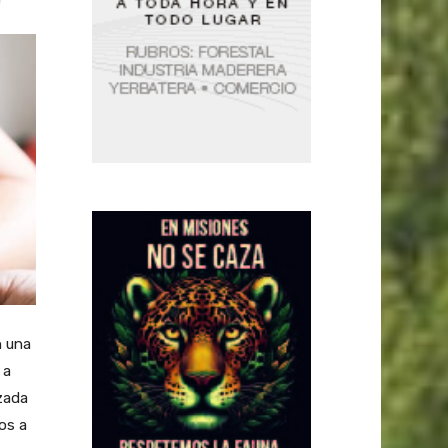
n una
 a
azada
os a