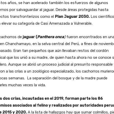
tos años, se han acelerado también los esfuerzos de algunos
rnos por salvaguardar al jaguar. Desde áreas protegidas hasta
ectos transfronterizos como el
Plan Jaguar 2030.
Los científic
 elevar su categoría de Casi Amenazada a Vulnerable.
cachorros de
jaguar (
Panthera onca
)
fueron encontrados en un
en Chanchamayo, en la selva central del Perú, a fines de noviemb
pasado. Eran tan pequeños que aún llevaban restos del cordón
ical que los unió a su madre, de quien hasta ahora no se conoce 
ero. Aunque se abrió un proceso judicial al presunto responsable 
ron a las crías a un zoológico especializado, los cachorros muriero
pocas semanas. La separación del bosque y de la madre puede
rles muchas veces la vida.
s dos crías, incautadas en el 2019, forman parte los 86
misos asociados al felino y realizados por autoridades per
e 2015 y 2020.
A la lista de hallazgos hay que sumar colmillos, pi