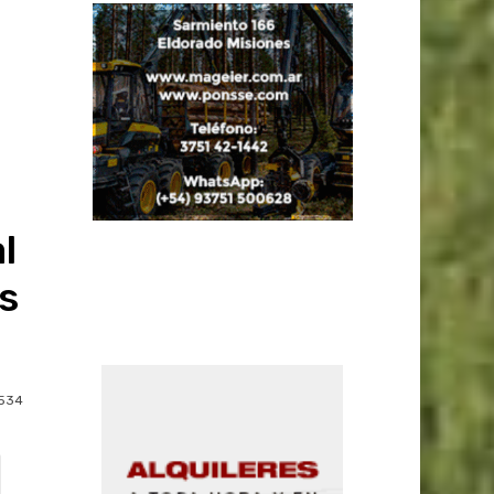
l
ás
534