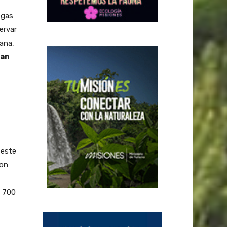
egas
ervar
yana,
ran
 este
ron
a 700