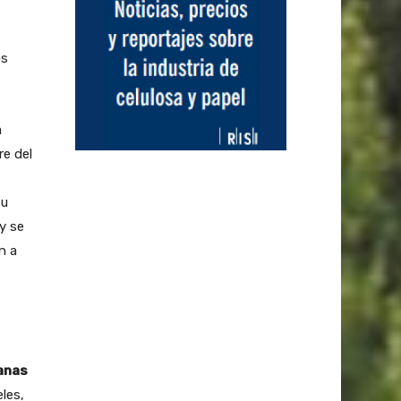
os
a
re del
su
y se
n a
uanas
eles,