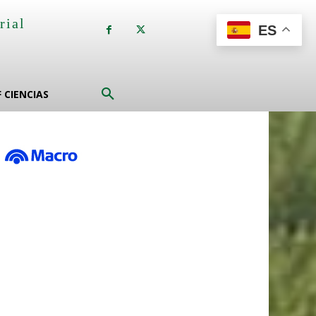
rial
ES
a
F CIENCIAS