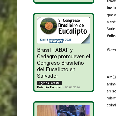
travé
incl
que a
a est
Surin
feli
Brasil | ABAF y
Fuen
Cedagro promueven el
Congreso Brasileño
del Eucalipto en
Salvador
AMÉRI
Agenda Forestal
anima
Patricia Escobar
-
05/08/2026
en so
mient
colmi