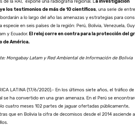
s de la RAI, expone una radiografía regional. L
a investigación
uye los testimonios de más de 10 científicos
, una serie de entr
bordarán a lo largo del año las amenazas y estrategias para cons
a especie en seis países de la región: Perú, Bolivia, Venezuela, Gu
am y Ecuador.
El reloj corre en contra para la protección del g
no de América.
te: Mongabay Latam y Red Ambiental de Información de Bolivia
CA LATINA (17/6/2020).- En los últimos siete años, el tráfico de
l se ha convertido en una gran amenaza. En el Perú se encontra
lo cuatro meses 102 partes de jaguar ofertadas públicamente,
ras que en Bolivia la cifra de decomisos desde el 2014 asciende 
llos.