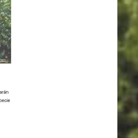
arán
pecie