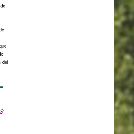
 de
de
 que
lo
 del
S