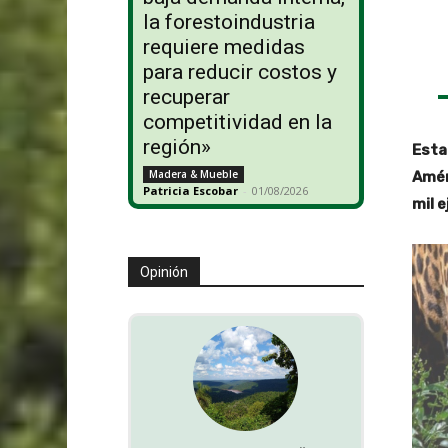
la forestoindustria
requiere medidas
para reducir costos y
recuperar
competitividad en la
región»
Esta
Madera & Mueble
Amér
Patricia Escobar
-
01/08/2026
mil 
Opinión