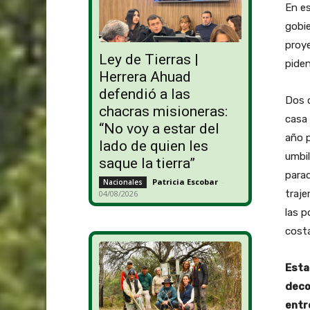
En es
gobie
proy
Ley de Tierras |
piden
Herrera Ahuad
defendió a las
Dos 
chacras misioneras:
casa 
“No voy a estar del
año 
lado de quien les
umbil
saque la tierra”
parad
Patricia Escobar
-
Nacionales
traje
04/08/2026
las 
costa
Esta
deco
entr