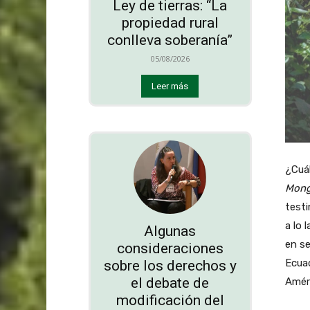
Ley de tierras: “La
propiedad rural
conlleva soberanía”
05/08/2026
Leer más
¿Cuál
Mong
testi
a lo 
Algunas
en se
consideraciones
Ecuad
sobre los derechos y
el debate de
Amér
modificación del