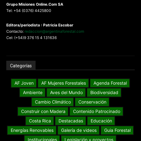
G
rupo Misiones
Online.Com
SA
Tel: +54 (0376) 4425800
Editora/periodista : Patricia Escobar
Contacto:
redaccion@argentinaforestal.com
Cel: (+54)9 376 15 4 131636
Categorías
AF Joven
AF Mujeres Forestales
Agenda Forestal
Ambiente
Aves del Mundo
Biodiversidad
Cambio Climático
Conservación
Construir con Madera
Contenido Patrocinado
Costa Rica
Destacadas
Educación
Energías Renovables
Galería de videos
Guia Forestal
Institucionales
Legislación y proyectos