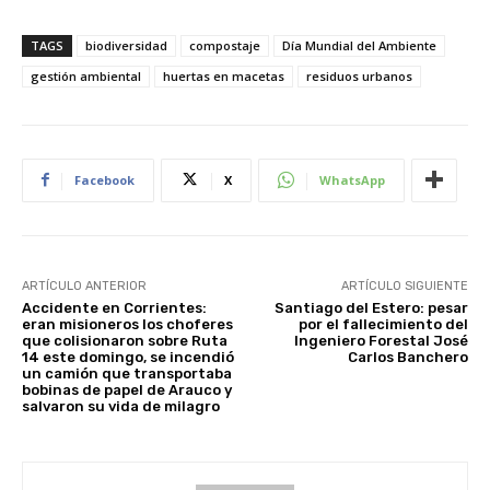
TAGS
biodiversidad
compostaje
Día Mundial del Ambiente
gestión ambiental
huertas en macetas
residuos urbanos
Facebook
X
WhatsApp
ARTÍCULO ANTERIOR
ARTÍCULO SIGUIENTE
Accidente en Corrientes:
Santiago del Estero: pesar
eran misioneros los choferes
por el fallecimiento del
que colisionaron sobre Ruta
Ingeniero Forestal José
14 este domingo, se incendió
Carlos Banchero
un camión que transportaba
bobinas de papel de Arauco y
salvaron su vida de milagro