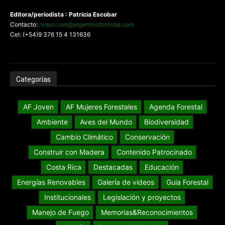
Editora/periodista : Patricia Escobar
Contacto:
redaccion@argentinaforestal.com
Cel: (+54)9 376 15 4 131636
Categorías
AF Joven
AF Mujeres Forestales
Agenda Forestal
Ambiente
Aves del Mundo
Biodiversidad
Cambio Climático
Conservación
Construir con Madera
Contenido Patrocinado
Costa Rica
Destacadas
Educación
Energías Renovables
Galería de videos
Guia Forestal
Institucionales
Legislación y proyectos
Manejo de Fuego
Memorias&Reconocimientos