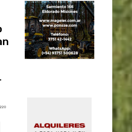
o
an
-
220