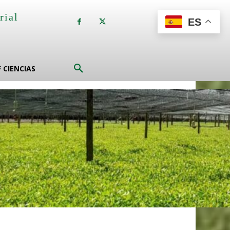
rial
ES
a
F CIENCIAS