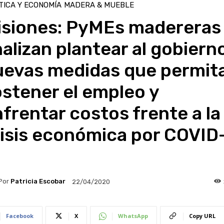
TICA Y ECONOMÍA
MADERA & MUEBLE
isiones: PyMEs madereras
alizan plantear al gobiern
uevas medidas que permit
stener el empleo y
frentar costos frente a la
risis económica por COVID
9
Por
Patricia Escobar
22/04/2020
Facebook
X
WhatsApp
Copy URL