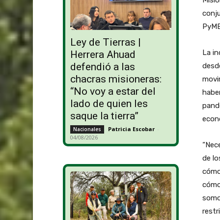
Misio
conju
PyMEs
Ley de Tierras |
La in
Herrera Ahuad
defendió a las
desde
chacras misioneras:
movim
“No voy a estar del
haber
lado de quien les
pande
saque la tierra”
econó
Patricia Escobar
-
Nacionales
04/08/2026
“Nece
de lo
cómo 
cómo
somo
restr