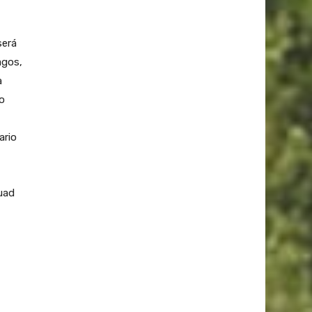
será
agos,
a
o
ario
uad