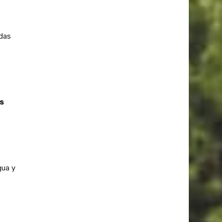
ndas
os
gua y