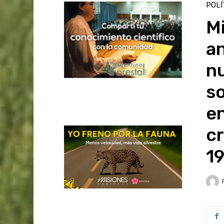
POLÍ
M
an
n
so
en
c
1