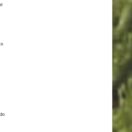
el
to
odo