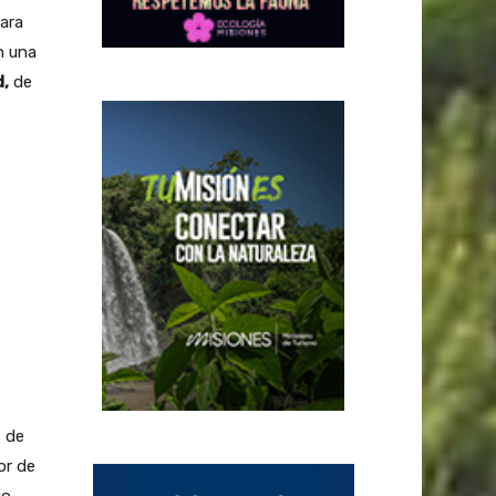
ara
on una
,
de
s de
or de