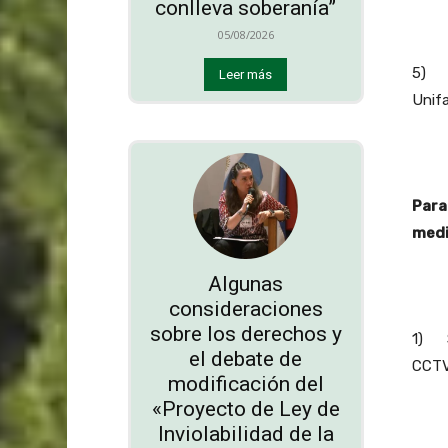
conlleva soberanía”
05/08/2026
5) Ha
Leer más
Unifa
Para
medi
Algunas
consideraciones
sobre los derechos y
1) So
el debate de
CCTV)
modificación del
«Proyecto de Ley de
Inviolabilidad de la