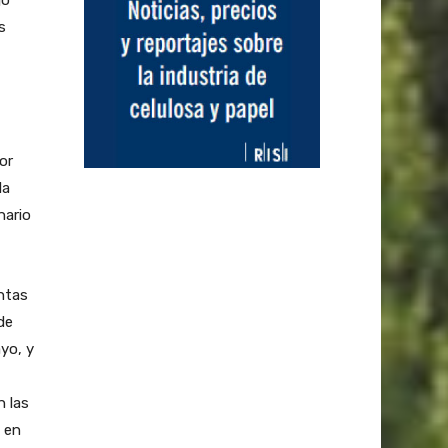
jo
s
or
la
nario
entas
de
yo, y
 las
 en