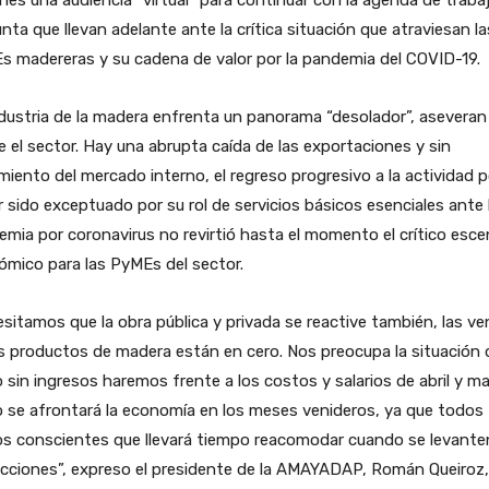
nes una audiencia “virtual” para continuar con la agenda de traba
nta que llevan adelante ante la crítica situación que atraviesan la
 madereras y su cadena de valor por la pandemia del COVID-19.
dustria de la madera enfrenta un panorama “desolador”, aseveran
 el sector. Hay una abrupta caída de las exportaciones y sin
iento del mercado interno, el regreso progresivo a la actividad p
 sido exceptuado por su rol de servicios básicos esenciales ante 
mia por coronavirus no revirtió hasta el momento el crítico esce
mico para las PyMEs del sector.
sitamos que la obra pública y privada se reactive también, las v
s productos de madera están en cero. Nos preocupa la situación 
sin ingresos haremos frente a los costos y salarios de abril y ma
 se afrontará la economía en los meses venideros, ya que todos
s conscientes que llevará tiempo reacomodar cuando se levanten
icciones”, expreso el presidente de la AMAYADAP, Román Queiroz,