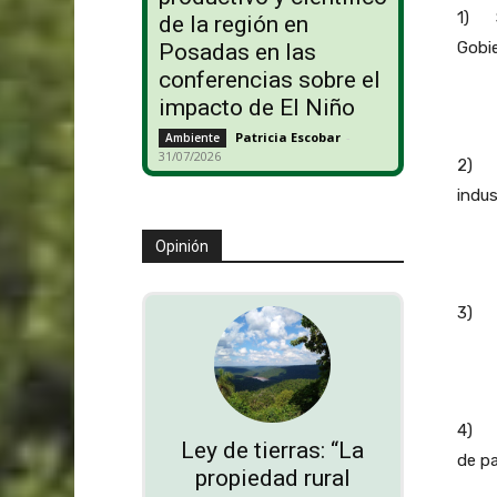
1) S
de la región en
Gobie
Posadas en las
conferencias sobre el
impacto de El Niño
Patricia Escobar
-
Ambiente
31/07/2026
2) S
indus
Opinión
3) Su
4) En
Ley de tierras: “La
de pa
propiedad rural