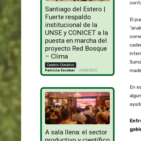
cont
Santiago del Estero |
Fuerte respaldo
El pu
institucional de la
“anal
UNSE y CONICET a la
comen
puesta en marcha del
caden
proyecto Red Bosque
inter
– Clima
Sumad
Cambio Climático
Patricia Escobar
-
04/08/2026
made
En es
algun
ayuda
Entr
gobi
A sala llena: el sector
productivo y científico