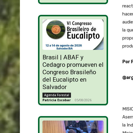
react
hacer
audie
la qu
propo
produ
Brasil | ABAF y
Por 
Cedagro promueven el
Congreso Brasileño
@arg
del Eucalipto en
Salvador
Agenda Forestal
Patricia Escobar
-
05/08/2026
MISI
Aserr
la In