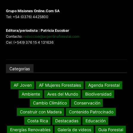
G
rupo Misiones
Online.Com
SA
Tel: +54 (0376) 4425800
Editora/periodista : Patricia Escobar
Contacto:
redaccion@argentinaforestal.com
Cel: (+54)9 376 15 4 131636
Categorías
AF Joven
AF Mujeres Forestales
Agenda Forestal
Ambiente
Aves del Mundo
Biodiversidad
Cambio Climático
Conservación
Construir con Madera
Contenido Patrocinado
Costa Rica
Destacadas
Educación
Energías Renovables
Galería de videos
Guia Forestal