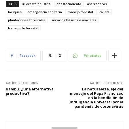
TAGS
#Forestoindustria
abastecimiento
aserraderos
bosques
emergencia sanitaria
manejo forestal
Pallets
plantaciones forestales
servicios básicos esenciales
transporte forestal
Facebook
X
WhatsApp
ARTÍCULO ANTERIOR
ARTÍCULO SIGUIENTE
Bambú: ¿una alternativa
La naturaleza, eje del
productiva?
mensaje del Papa Francisco
en la bendición de
indulgencia universal por la
pandemia de coronavirus