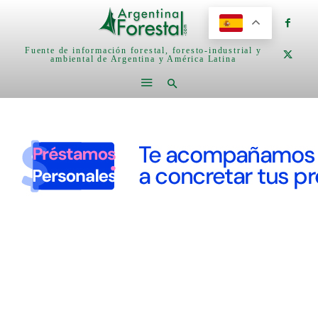
Fuente de información forestal, foresto-industrial y
ambiental de Argentina y América Latina