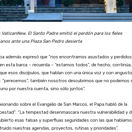
 VaticanNew. El Santo Padre emitió el perdón para los fieles
ianos ante una Plaza San Pedro desierta
apa además expresó que “nos encontramos asustados y perdidos
en esta barca – recuerda – “estamos todos”, de hecho, continúa, 
 que esos discípulos, que hablan con una única voz y con angusti
n: “perecemos”, también nosotros descubrimos que no podemos s
uno por nuestra cuenta, sino sólo juntos”.
xionando sobre el Evangelio de San Marcos, el Papa habló de la
estad”: “La tempestad desenmascara nuestra vulnerabilidad y de
bierto esas falsas y superfluas seguridades con las que habíamo
ruido nuestras agendas, proyectos, rutinas y prioridades”.