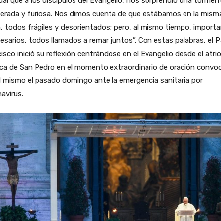
gual que a los discípulos del Evangelio, nos sorprendió una tormen
perada y furiosa. Nos dimos cuenta de que estábamos en la mism
, todos frágiles y desorientados; pero, al mismo tiempo, import
esarios, todos llamados a remar juntos”. Con estas palabras, el 
isco inició su reflexión centrándose en el Evangelio desde el atrio
ica de San Pedro en el momento extraordinario de oración convo
l mismo el pasado domingo ante la emergencia sanitaria por
avirus.