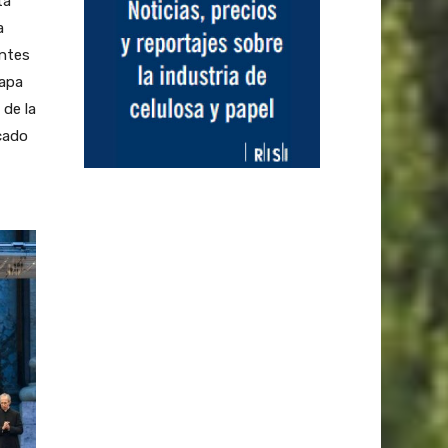
ta
a
antes
Papa
 de la
cado