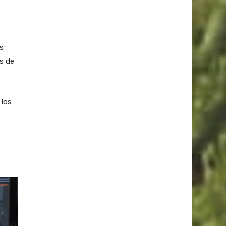
s
s de
 los