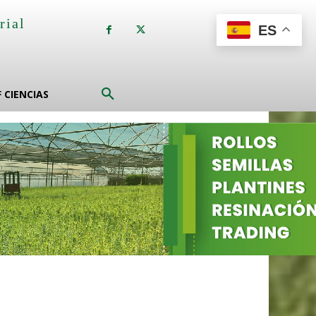
rial
ES
a
F CIENCIAS