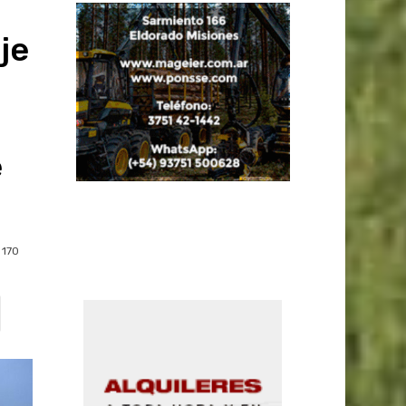
je
e
170