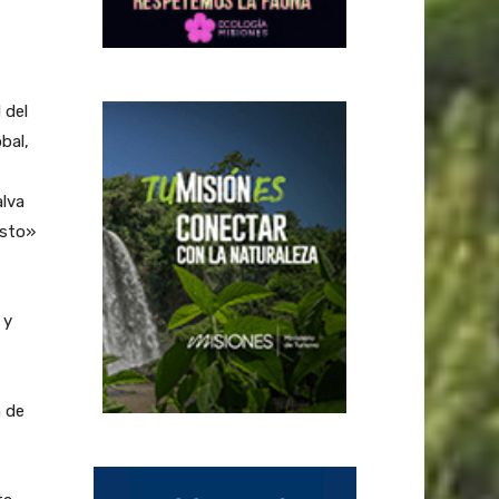
 del
bal,
alva
isto»
 y
n de