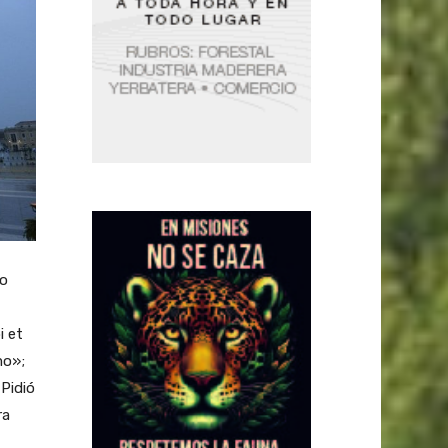
to
i et
mo»;
 Pidió
ra