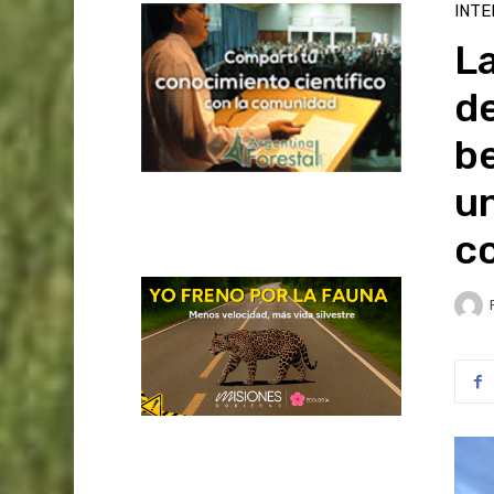
INTE
La
de
be
un
c