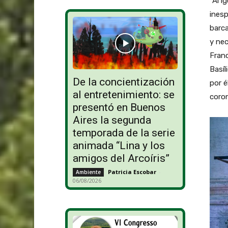
“Al i
ines
barca
y nec
Franc
Basíl
De la concientización
por é
al entretenimiento: se
coron
presentó en Buenos
Aires la segunda
temporada de la serie
animada “Lina y los
amigos del Arcoíris”
Patricia Escobar
-
Ambiente
06/08/2026