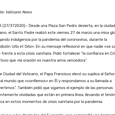
te: Vaticano News
(27/372020).- Desde una Plaza San Pedro desierta, en la ciudad
ano, el Santo Padre realizó este viernes 27 de marzo una misa glo
ando indulgencia por la pandemia del coronavirus, durante la
ición Urbi et Orbi». En su mensaje reflexionó en que nadie «se s
 frente a esta crisis sanitaria. Pidió fortalecer “la confianza en Cr
tuvo que «la oración es nuestra arma vencedora”.
 Ciudad del Vaticano, el Papa Francisco elevó su suplica al Señor
ó al mundo que «confiemos» en Él y respondamos a su llamada a
ertirnos”. También pidió que sigamos el ejemplo de las personas
entemente olvidadas que están en primera línea, llevando el timó
rca en estos momentos de crisis sanitaria por la pandemia.