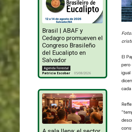
Brasil | ABAF y
Foto:
Cedagro promueven el
crist
Congreso Brasileño
del Eucalipto en
El P
Salvador
pero 
Agenda Forestal
igual
Patricia Escobar
-
05/08/2026
dice
cada 
Refle
“temp
descu
const
A sala llena: el sector