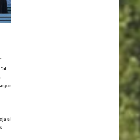
”
“al
a
eguir
ja al
s