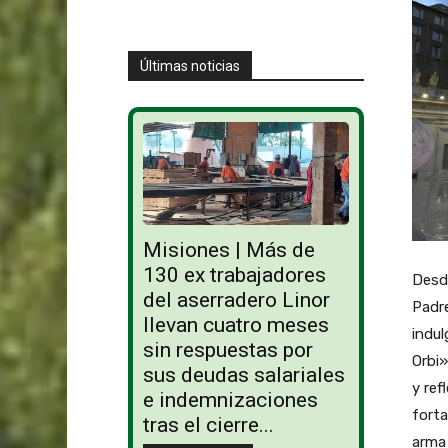
Últimas noticias
Misiones | Más de
130 ex trabajadores
Desde
del aserradero Linor
Padre
llevan cuatro meses
indul
sin respuestas por
Orbi
sus deudas salariales
y ref
e indemnizaciones
forta
tras el cierre...
arma