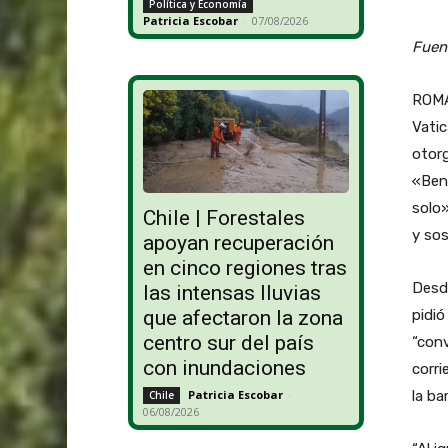
Política y Economía
Patricia Escobar
-
07/08/2026
Fuen
ROMA 
Vatic
otorg
«Bend
solo»
Chile | Forestales
y sos
apoyan recuperación
en cinco regiones tras
Desde
las intensas lluvias
pidi
que afectaron la zona
centro sur del país
“conv
con inundaciones
corri
la ba
Patricia Escobar
-
Chile
06/08/2026