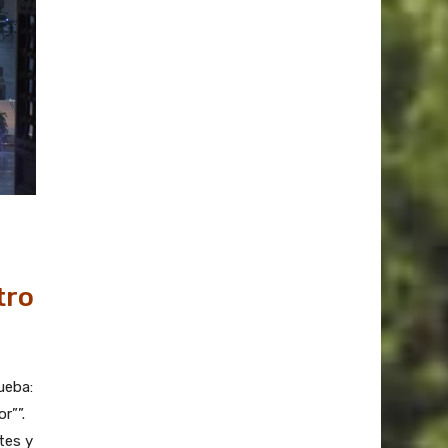
tro
ueba:
r””.
tes y