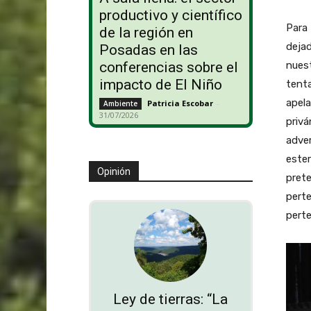
productivo y científico
Para
de la región en
dejad
Posadas en las
conferencias sobre el
nuest
impacto de El Niño
tenta
apela
Patricia Escobar
-
Ambiente
31/07/2026
privá
adver
este
Opinión
prete
pert
pert
Ley de tierras: “La