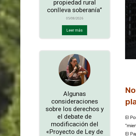
propiedad rural
conlleva soberanía”
05/08/2026
Leer más
No
Algunas
pl
consideraciones
sobre los derechos y
el debate de
El Po
modificación del
“mien
«Proyecto de Ley de
El P