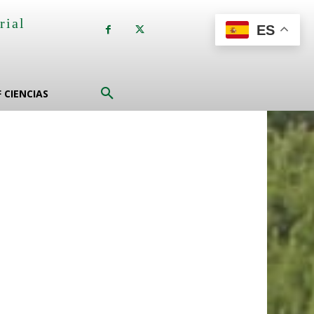
rial
ES
a
F CIENCIAS