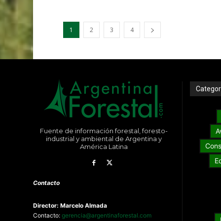
1
2
3
4
Categor
Fuente de información forestal, foresto-
A
industrial y ambiental de Argentina y
Cons
América Latina
E
Contacto
Director: Marcelo Almada
Contacto:
gerencia@argentinaforestal.com