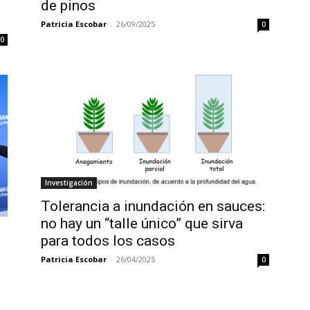
de pinos
Patricia Escobar
-
26/09/2025
0
0
Investigación
Tolerancia a inundación en sauces:
no hay un “talle único” que sirva
para todos los casos
Patricia Escobar
-
26/04/2025
0