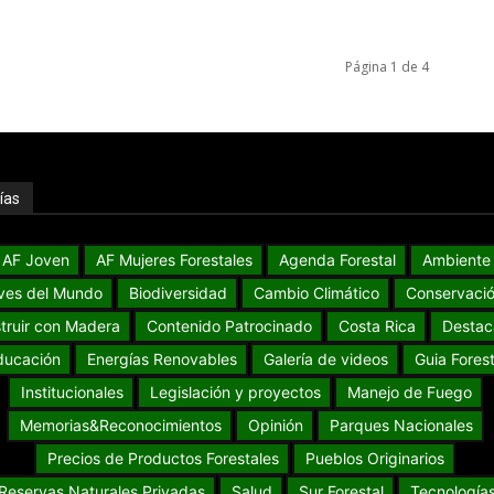
Página 1 de 4
ías
AF Joven
AF Mujeres Forestales
Agenda Forestal
Ambiente
ves del Mundo
Biodiversidad
Cambio Climático
Conservaci
truir con Madera
Contenido Patrocinado
Costa Rica
Destac
ducación
Energías Renovables
Galería de videos
Guia Forest
Institucionales
Legislación y proyectos
Manejo de Fuego
Memorias&Reconocimientos
Opinión
Parques Nacionales
Precios de Productos Forestales
Pueblos Originarios
Reservas Naturales Privadas
Salud
Sur Forestal
Tecnología