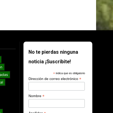
No te pierdas ninguna
noticia ¡Suscribite!
ón
*
indica que es obligatorio
adas
*
Dirección de correo electrónico
al
*
Nombre
s
Apellidos