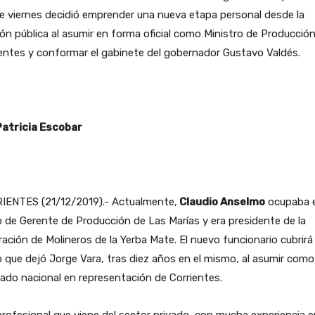
e viernes decidió emprender una nueva etapa personal desde la
ón pública al asumir en forma oficial como Ministro de Producció
entes y conformar el gabinete del gobernador Gustavo Valdés.
Patricia Escobar
IENTES (21/12/2019).- Actualmente,
Claudio Anselmo
ocupaba e
 de Gerente de Producción de Las Marías y era presidente de la
ación de Molineros de la Yerba Mate. El nuevo funcionario cubrirá 
 que dejó Jorge Vara, tras diez años en el mismo, al asumir como
ado nacional en representación de Corrientes.
rofesional que viene del sector privado, con mucha experiencia e