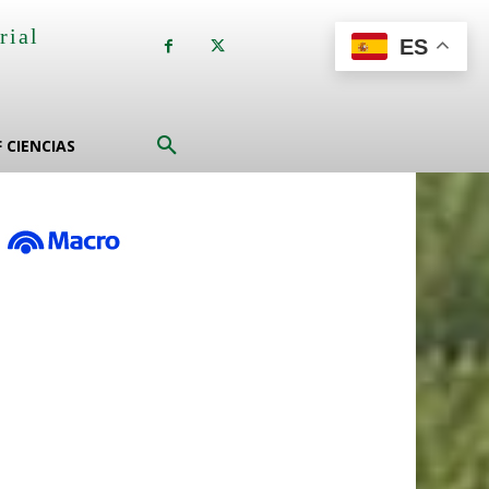
rial
ES
a
F CIENCIAS