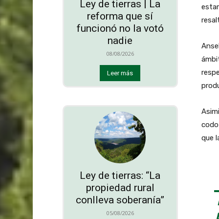
Ley de tierras | La
esta
reforma que sí
resal
funcionó no la votó
nadie
Ansel
08/08/2026
ámbit
respe
Leer más
produ
Asimi
codo 
que l
Ley de tierras: “La
propiedad rural
conlleva soberanía”
05/08/2026