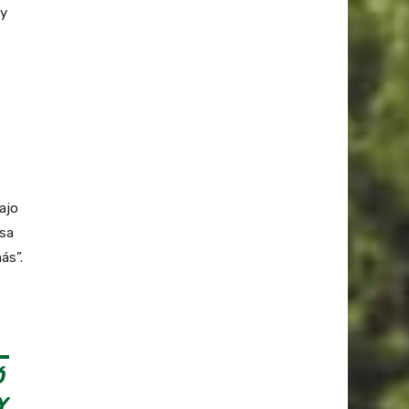
 y
ajo
isa
ás”.
Ó
Y