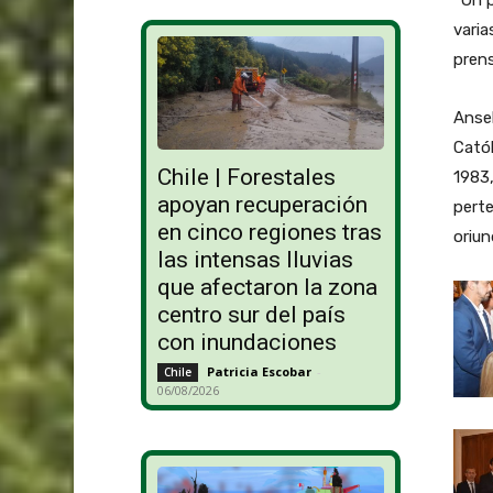
varia
prens
Ansel
Catól
Chile | Forestales
1983,
apoyan recuperación
perte
en cinco regiones tras
oriun
las intensas lluvias
que afectaron la zona
centro sur del país
con inundaciones
Patricia Escobar
-
Chile
06/08/2026