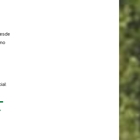
desde
omo
ial:
A