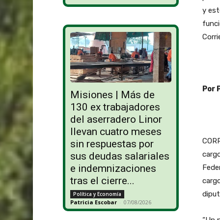
y est
funci
Corri
Por 
Misiones | Más de
130 ex trabajadores
del aserradero Linor
llevan cuatro meses
CORR
sin respuestas por
cargo
sus deudas salariales
e indemnizaciones
Feder
tras el cierre...
cargo
diput
Política y Economía
Patricia Escobar
-
07/08/2026
“Un p