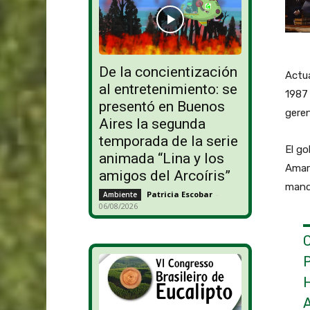
De la concientización
Actua
al entretenimiento: se
1987
presentó en Buenos
geren
Aires la segunda
temporada de la serie
El g
animada “Lina y los
Amari
amigos del Arcoíris”
manda
Patricia Escobar
-
Ambiente
06/08/2026