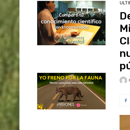
ULT
De
Mi
Cl
nu
pú