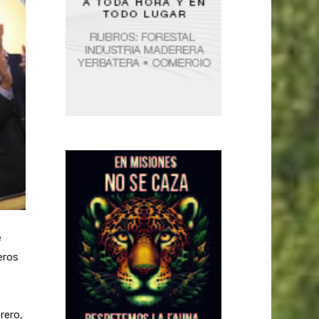
e
eros
rero,