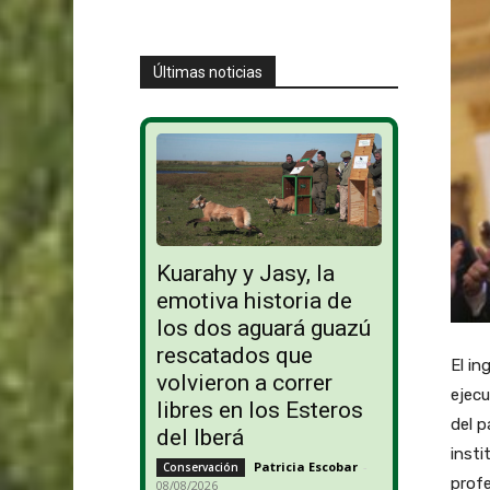
Últimas noticias
Kuarahy y Jasy, la
emotiva historia de
los dos aguará guazú
rescatados que
El in
volvieron a correr
ejecu
libres en los Esteros
del p
del Iberá
insti
Patricia Escobar
-
Conservación
profe
08/08/2026