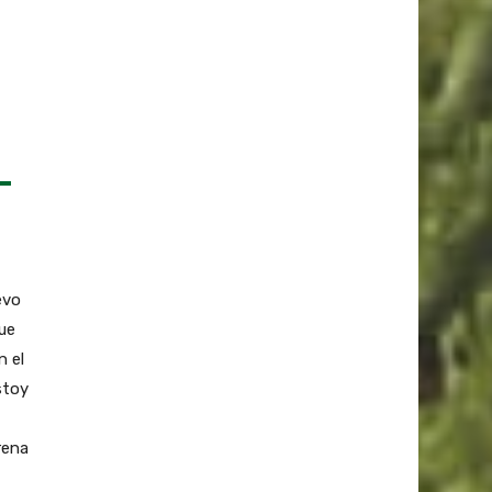
evo
ue
 el
stoy
rena