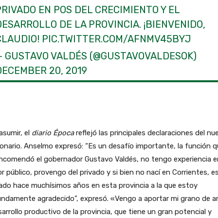
PRIVADO EN POS DEL CRECIMIENTO Y EL
DESARROLLO DE LA PROVINCIA. ¡BIENVENIDO,
CLAUDIO!
PIC.TWITTER.COM/AFNMV45BYJ
— GUSTAVO VALDÉS (@GUSTAVOVALDESOK)
DECEMBER 20, 2019
asumir, el
diario Época
reflejó las principales declaraciones del nu
onario. Anselmo expresó: “Es un desafío importante, la función q
ncomendó el gobernador Gustavo Valdés, no tengo experiencia en
r público, provengo del privado y si bien no nací en Corrientes, e
ado hace muchísimos años en esta provincia a la que estoy
undamente agradecido”, expresó. «Vengo a aportar mi grano de a
sarrollo productivo de la provincia, que tiene un gran potencial y