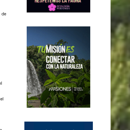
n de
l
el
n