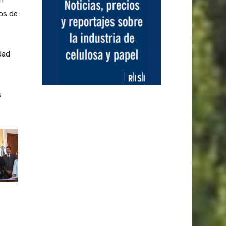
ios de
dad
s