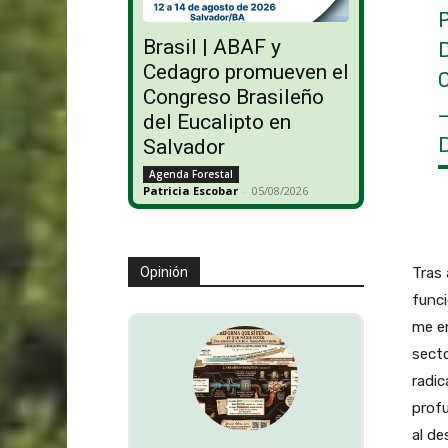
Brasil | ABAF y
Cedagro promueven el
Congreso Brasileño
del Eucalipto en
Salvador
Agenda Forestal
Patricia Escobar
-
05/08/2026
Opinión
Tras 
funci
me e
secto
radic
prof
al de