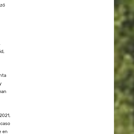
nzó
,
id,
enta
y
man
 2021,
l caso
e en