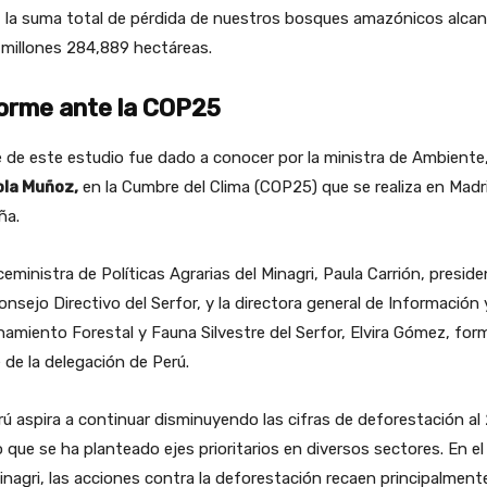
, la suma total de pérdida de nuestros bosques amazónicos alca
 millones 284,889 hectáreas.
orme ante la COP25
 de este estudio fue dado a conocer por la ministra de Ambiente
ola Muñoz,
en la Cumbre del Clima (COP25) que se realiza en Madr
ña.
ceministra de Políticas Agrarias del Minagri, Paula Carrión, presid
onsejo Directivo del Serfor, y la directora general de Información 
amiento Forestal y Fauna Silvestre del Serfor, Elvira Gómez, for
 de la delegación de Perú.
rú aspira a continuar disminuyendo las cifras de deforestación al
o que se ha planteado ejes prioritarios en diversos sectores. En e
inagri, las acciones contra la deforestación recaen principalment