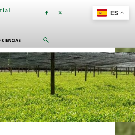
rial
ES
a
F CIENCIAS