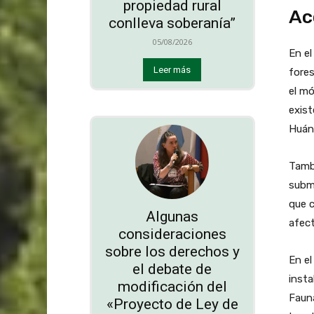
propiedad rural
Ac
conlleva soberanía”
05/08/2026
En el
Leer más
fores
el mó
exist
Huán
Tambi
submó
que c
Algunas
afect
consideraciones
sobre los derechos y
En el
el debate de
insta
modificación del
Fauna
«Proyecto de Ley de