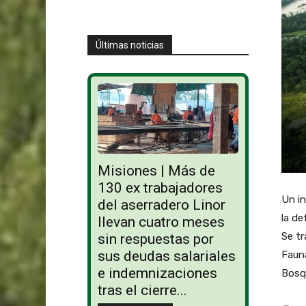
Últimas noticias
Misiones | Más de
130 ex trabajadores
Un in
del aserradero Linor
la d
llevan cuatro meses
Se tr
sin respuestas por
sus deudas salariales
Fauna
e indemnizaciones
Bosqu
tras el cierre...