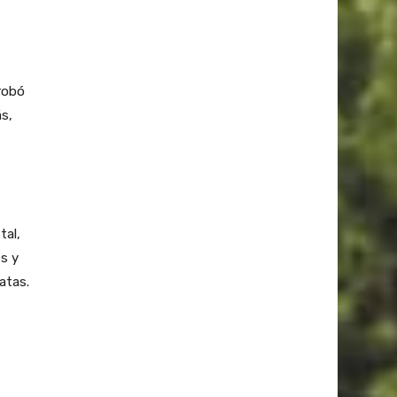
robó
s,
tal,
s y
atas.