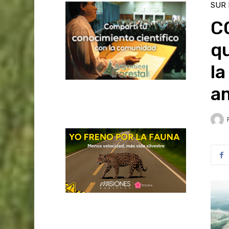
SUR
CO
qu
la
a