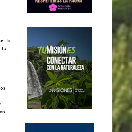
s, lo
ento
s
s
tos
e
San