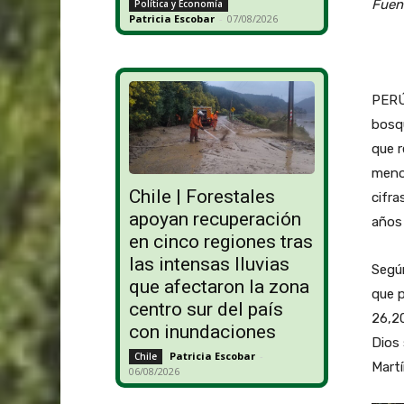
Fuen
Política y Economía
Patricia Escobar
-
07/08/2026
PERÚ 
bosq
que r
menos
Chile | Forestales
cifra
apoyan recuperación
años
en cinco regiones tras
las intensas lluvias
Segú
que afectaron la zona
que p
centro sur del país
26,20
con inundaciones
Dios 
Patricia Escobar
-
Chile
Martí
06/08/2026