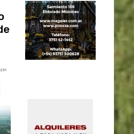
o
de
231