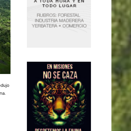
edujo
na.