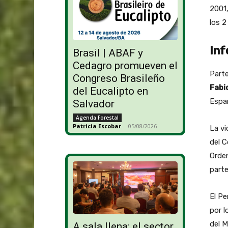
2001
los 2
Inf
Brasil | ABAF y
Cedagro promueven el
Parte
Congreso Brasileño
Fabi
del Eucalipto en
Espa
Salvador
Agenda Forestal
Patricia Escobar
-
05/08/2026
La vi
del C
Orden
parte
El Pe
por l
del M
A sala llena: el sector