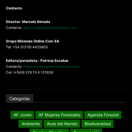
Contacto
Director: Marcelo Almada
Contacto:
gerencia@argentinaforestal.com
G
rupo Misiones
Online.Com
SA
Tel: +54 (0376) 4425800
Editora/periodista : Patricia Escobar
Contacto:
redaccion@argentinaforestal.com
Cel: (+54)9 376 15 4 131636
Categorías
AF Joven
AF Mujeres Forestales
Agenda Forestal
Ambiente
Aves del Mundo
Biodiversidad