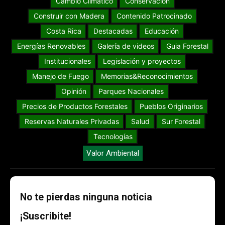
Cambio Climático
Conservación
Construir con Madera
Contenido Patrocinado
Costa Rica
Destacadas
Educación
Energías Renovables
Galería de videos
Guia Forestal
Institucionales
Legislación y proyectos
Manejo de Fuego
Memorias&Reconocimientos
Opinión
Parques Nacionales
Precios de Productos Forestales
Pueblos Originarios
Reservas Naturales Privadas
Salud
Sur Forestal
Tecnologías
Valor Ambiental
No te pierdas ninguna noticia
¡Suscribite!