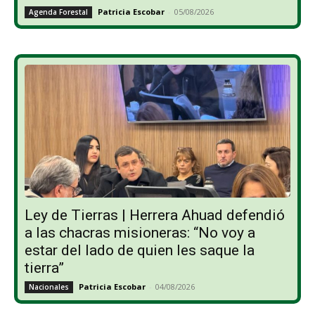
Patricia Escobar
-
05/08/2026
Agenda Forestal
Ley de Tierras | Herrera Ahuad defendió
a las chacras misioneras: “No voy a
estar del lado de quien les saque la
tierra”
Patricia Escobar
-
04/08/2026
Nacionales