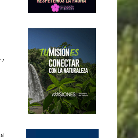
“7
al