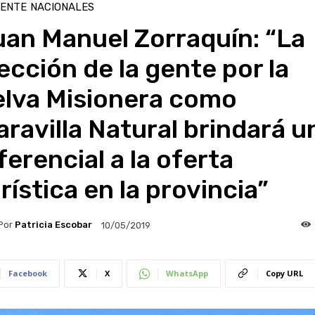
IENTE
NACIONALES
an Manuel Zorraquín: “La
ección de la gente por la
elva Misionera como
ravilla Natural brindará u
ferencial a la oferta
rística en la provincia”
Por
Patricia Escobar
10/05/2019
Facebook
X
WhatsApp
Copy URL