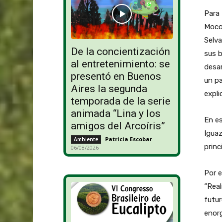
Para 
Moco
Selva
De la concientización
sus b
al entretenimiento: se
desar
presentó en Buenos
un pa
Aires la segunda
expli
temporada de la serie
animada “Lina y los
En es
amigos del Arcoíris”
Iguaz
Patricia Escobar
-
Ambiente
princ
06/08/2026
Por e
“Rea
futur
enorg