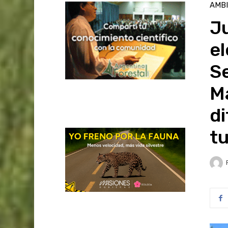
AMB
Ju
el
S
Ma
di
tu