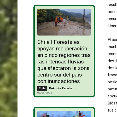
resul
posit
recur
Liber
El co
Chile | Forestales
mucha
apoyan recuperación
recon
en cinco regiones tras
desti
las intensas lluvias
que afectaron la zona
dos 
centro sur del país
trab
con inundaciones
posic
Patricia Escobar
-
Chile
natur
06/08/2026
encue
Biósf
fue c