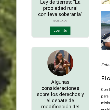
Ley de tierras: “La
propiedad rural
conlleva soberanía”
05/08/2026
Leer más
Foto
El 
Algunas
consideraciones
Con l
sobre los derechos y
para 
el debate de
misio
modificación del
ecoló