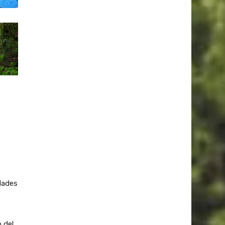
dades
 del