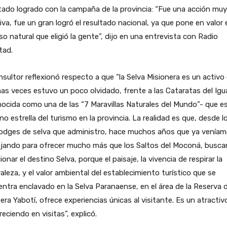
tado logrado con la campaña de la provincia: “Fue una acción muy
iva, fue un gran logró el resultado nacional, ya que pone en valor 
so natural que eligió la gente”, dijo en una entrevista con Radio
tad.
nsultor reflexionó respecto a que “la Selva Misionera es un activo
s veces estuvo un poco olvidado, frente a las Cataratas del Igu
ocida como una de las “7 Maravillas Naturales del Mundo”- que es
no estrella del turismo en la provincia. La realidad es que, desde l
lodges de selva que administro, hace muchos años que ya venía
ajando para ofrecer mucho más que los Saltos del Moconá, busc
ionar el destino Selva, porque el paisaje, la vivencia de respirar la
aleza, y el valor ambiental del establecimiento turístico que se
ntra enclavado en la Selva Paranaense, en el área de la Reserva 
era Yabotí, ofrece experiencias únicas al visitante. Es un atractiv
reciendo en visitas”, explicó.