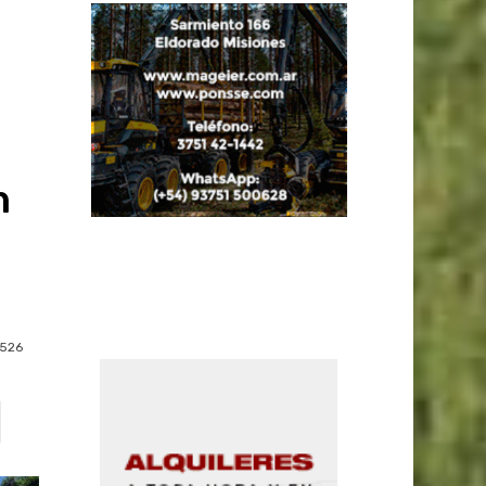
n
526