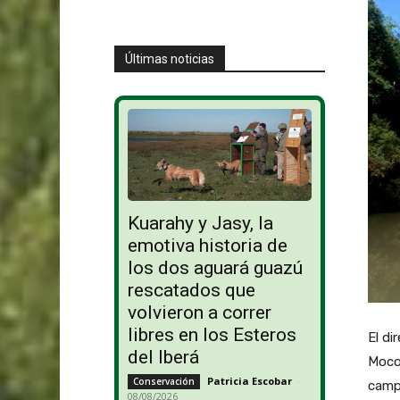
Últimas noticias
Kuarahy y Jasy, la
emotiva historia de
los dos aguará guazú
rescatados que
volvieron a correr
libres en los Esteros
El di
del Iberá
Mocon
Patricia Escobar
-
Conservación
campa
08/08/2026