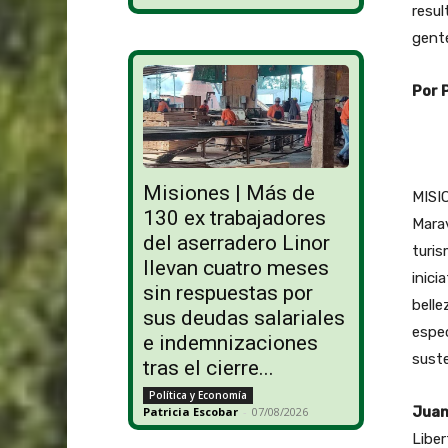
resul
gente
Por 
Misiones | Más de
MISIO
130 ex trabajadores
Marav
del aserradero Linor
turis
llevan cuatro meses
inici
sin respuestas por
belle
sus deudas salariales
espec
e indemnizaciones
suste
tras el cierre...
Política y Economía
Juan
Patricia Escobar
-
07/08/2026
Liber