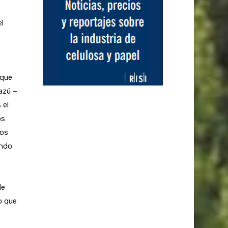
el
 que
azú –
 el
os
mos
ando
de
o que