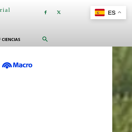
rial
ES
a
F CIENCIAS