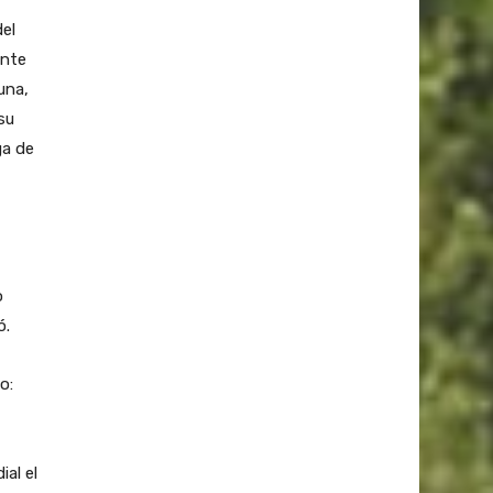
del
ante
una,
su
ga de
o
ó.
o:
al el