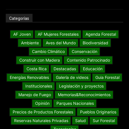
Categorías
AF Joven
AF Mujeres Forestales
Agenda Forestal
Ambiente
Aves del Mundo
Biodiversidad
Cambio Climático
Conservación
Construir con Madera
Contenido Patrocinado
Costa Rica
Destacadas
Educación
Energías Renovables
Galería de videos
Guia Forestal
Institucionales
Legislación y proyectos
Manejo de Fuego
Memorias&Reconocimientos
Opinión
Parques Nacionales
Precios de Productos Forestales
Pueblos Originarios
Reservas Naturales Privadas
Salud
Sur Forestal