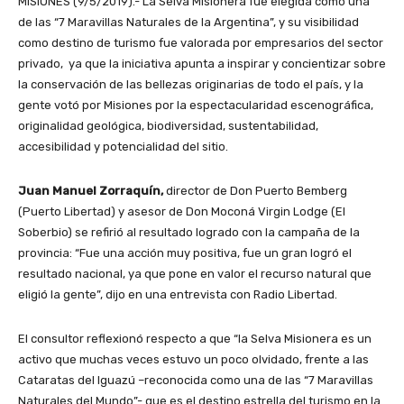
MISIONES (9/5/2019).- La Selva Misionera fue elegida como una
de las “7 Maravillas Naturales de la Argentina”, y su visibilidad
como destino de turismo fue valorada por empresarios del sector
privado, ya que la iniciativa apunta a inspirar y concientizar sobre
la conservación de las bellezas originarias de todo el país, y la
gente votó por Misiones por la espectacularidad escenográfica,
originalidad geológica, biodiversidad, sustentabilidad,
accesibilidad y potencialidad del sitio.
Juan Manuel Zorraquín,
director de Don Puerto Bemberg
(Puerto Libertad) y asesor de Don Moconá Virgin Lodge (El
Soberbio) se refirió al resultado logrado con la campaña de la
provincia: “Fue una acción muy positiva, fue un gran logró el
resultado nacional, ya que pone en valor el recurso natural que
eligió la gente”, dijo en una entrevista con Radio Libertad.
El consultor reflexionó respecto a que “la Selva Misionera es un
activo que muchas veces estuvo un poco olvidado, frente a las
Cataratas del Iguazú –reconocida como una de las “7 Maravillas
Naturales del Mundo”- que es el destino estrella del turismo en la