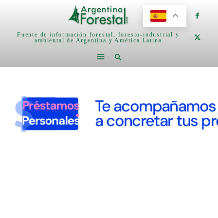
Fuente de información forestal, foresto-industrial y
ambiental de Argentina y América Latina