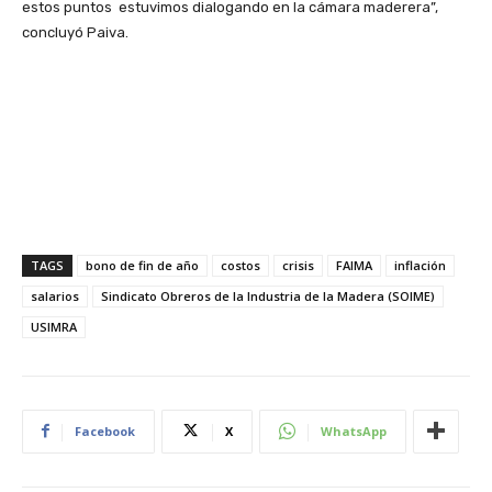
estos puntos estuvimos dialogando en la cámara maderera”,
concluyó Paiva.
TAGS
bono de fin de año
costos
crisis
FAIMA
inflación
salarios
Sindicato Obreros de la Industria de la Madera (SOIME)
USIMRA
Facebook
X
WhatsApp