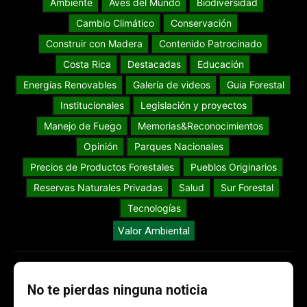
Ambiente
Aves del Mundo
Biodiversidad
Cambio Climático
Conservación
Construir con Madera
Contenido Patrocinado
Costa Rica
Destacadas
Educación
Energías Renovables
Galería de videos
Guia Forestal
Institucionales
Legislación y proyectos
Manejo de Fuego
Memorias&Reconocimientos
Opinión
Parques Nacionales
Precios de Productos Forestales
Pueblos Originarios
Reservas Naturales Privadas
Salud
Sur Forestal
Tecnologías
Valor Ambiental
No te pierdas ninguna noticia