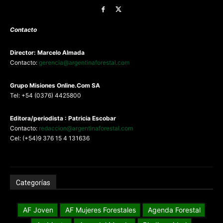
Contacto
Director: Marcelo Almada
Contacto:
gerencia@argentinaforestal.com
G
rupo Misiones
Online.Com
SA
Tel: +54 (0376) 4425800
Editora/periodista : Patricia Escobar
Contacto:
redaccion@argentinaforestal.com
Cel: (+54)9 376 15 4 131636
Categorías
AF Joven
AF Mujeres Forestales
Agenda Forestal