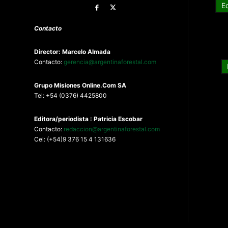
E
Contacto
Director: Marcelo Almada
Contacto:
gerencia@argentinaforestal.com
G
rupo Misiones
Online.Com
SA
Tel: +54 (0376) 4425800
Editora/periodista : Patricia Escobar
Contacto:
redaccion@argentinaforestal.com
Cel: (+54)9 376 15 4 131636