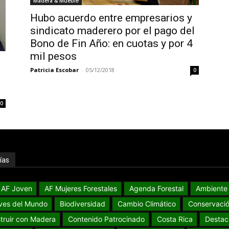
Madera & Mueble
Hubo acuerdo entre empresarios y
sindicato maderero por el pago del
Bono de Fin Año: en cuotas y por 4
mil pesos
Patricia Escobar
-
05/12/2018
0
0
ías
AF Joven
AF Mujeres Forestales
Agenda Forestal
Ambiente
ves del Mundo
Biodiversidad
Cambio Climático
Conservaci
truir con Madera
Contenido Patrocinado
Costa Rica
Destac