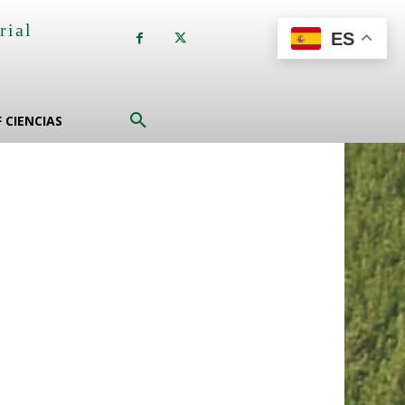
rial
ES
a
F CIENCIAS