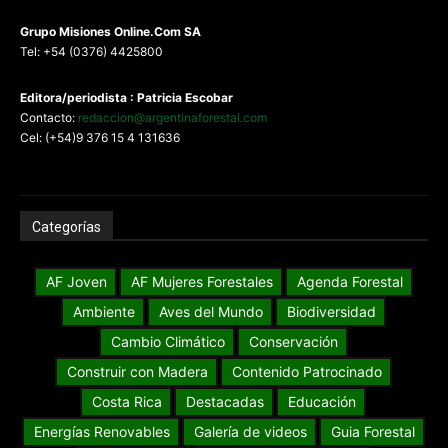
G
rupo Misiones
Online.Com
SA
Tel: +54 (0376) 4425800
Editora/periodista : Patricia Escobar
Contacto:
redaccion@argentinaforestal.com
Cel: (+54)9 376 15 4 131636
Categorías
AF Joven
AF Mujeres Forestales
Agenda Forestal
Ambiente
Aves del Mundo
Biodiversidad
Cambio Climático
Conservación
Construir con Madera
Contenido Patrocinado
Costa Rica
Destacadas
Educación
Energías Renovables
Galería de videos
Guia Forestal