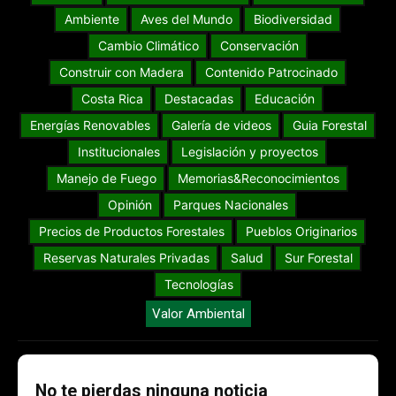
Ambiente
Aves del Mundo
Biodiversidad
Cambio Climático
Conservación
Construir con Madera
Contenido Patrocinado
Costa Rica
Destacadas
Educación
Energías Renovables
Galería de videos
Guia Forestal
Institucionales
Legislación y proyectos
Manejo de Fuego
Memorias&Reconocimientos
Opinión
Parques Nacionales
Precios de Productos Forestales
Pueblos Originarios
Reservas Naturales Privadas
Salud
Sur Forestal
Tecnologías
Valor Ambiental
No te pierdas ninguna noticia