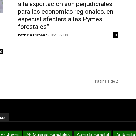
a la exportación son perjudiciales
para las economías regionales, en
especial afectará a las Pymes
forestales”
Patricia Escobar
-
06/09/2018
0
0
Página 1 de 2
ías
AF Joven
AF Mujeres Forestales
Agenda Forestal
Ambiente