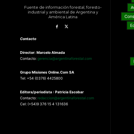
Fuente de información forestal, foresto-
A
industrial y ambiental de Argentina y
Cons
América Latina
E
Contacto
Director: Marcelo Almada
Contacto:
gerencia@argentinaforestal.com
G
rupo Misiones
Online.Com
SA
Tel: +54 (0376) 4425800
Editora/periodista : Patricia Escobar
Contacto:
redaccion@argentinaforestal.com
Cel: (+54)9 376 15 4 131636