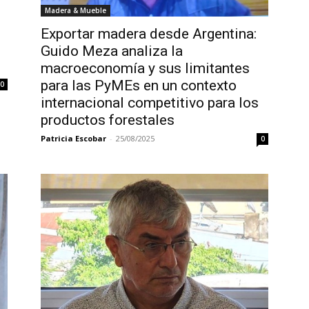
Madera & Mueble
Exportar madera desde Argentina:
Guido Meza analiza la
macroeconomía y sus limitantes
para las PyMEs en un contexto
0
internacional competitivo para los
productos forestales
Patricia Escobar
-
25/08/2025
0