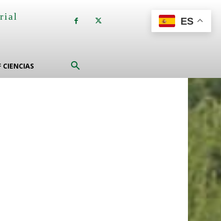
rial
ES
a
F CIENCIAS