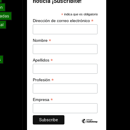
noticia ¡Suscribite!
ón
*
indica que es obligatorio
adas
*
Dirección de correo electrónico
al
*
Nombre
s
*
Apellidos
*
Profesión
*
Empresa