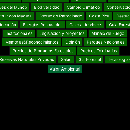
ves del Mundo
Biodiversidad
Cambio Climático
Conservaci
truir con Madera
Contenido Patrocinado
Costa Rica
Destac
ducación
Energías Renovables
Galería de videos
Guia Forest
Institucionales
Legislación y proyectos
Manejo de Fuego
Memorias&Reconocimientos
Opinión
Parques Nacionales
Precios de Productos Forestales
Pueblos Originarios
Reservas Naturales Privadas
Salud
Sur Forestal
Tecnología
Valor Ambiental