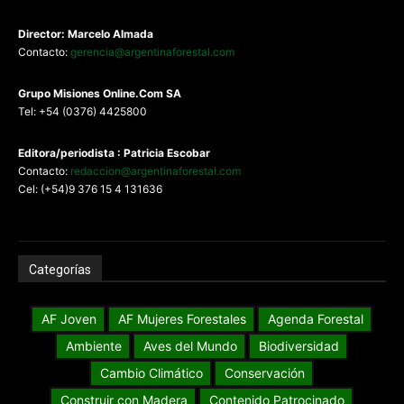
Director: Marcelo Almada
Contacto:
gerencia@argentinaforestal.com
G
rupo Misiones
Online.Com
SA
Tel: +54 (0376) 4425800
Editora/periodista : Patricia Escobar
Contacto:
redaccion@argentinaforestal.com
Cel: (+54)9 376 15 4 131636
Categorías
AF Joven
AF Mujeres Forestales
Agenda Forestal
Ambiente
Aves del Mundo
Biodiversidad
Cambio Climático
Conservación
Construir con Madera
Contenido Patrocinado