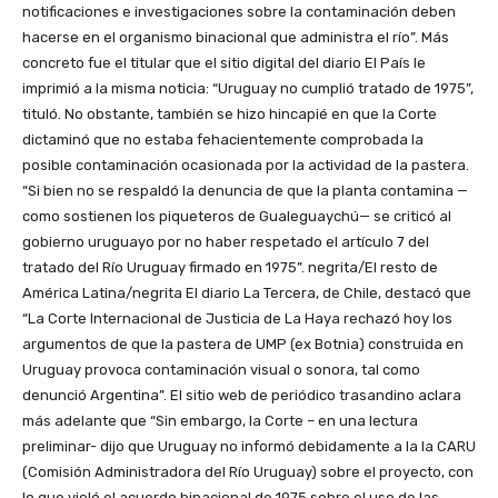
notificaciones e investigaciones sobre la contaminación deben
hacerse en el organismo binacional que administra el río”. Más
concreto fue el titular que el sitio digital del diario El País le
imprimió a la misma noticia: “Uruguay no cumplió tratado de 1975”,
tituló. No obstante, también se hizo hincapié en que la Corte
dictaminó que no estaba fehacientemente comprobada la
posible contaminación ocasionada por la actividad de la pastera.
“Si bien no se respaldó la denuncia de que la planta contamina —
como sostienen los piqueteros de Gualeguaychú— se criticó al
gobierno uruguayo por no haber respetado el artículo 7 del
tratado del Río Uruguay firmado en 1975”. negrita/El resto de
América Latina/negrita El diario La Tercera, de Chile, destacó que
“La Corte Internacional de Justicia de La Haya rechazó hoy los
argumentos de que la pastera de UMP (ex Botnia) construida en
Uruguay provoca contaminación visual o sonora, tal como
denunció Argentina”. El sitio web de periódico trasandino aclara
más adelante que “Sin embargo, la Corte – en una lectura
preliminar- dijo que Uruguay no informó debidamente a la la CARU
(Comisión Administradora del Río Uruguay) sobre el proyecto, con
lo que violó el acuerdo binacional de 1975 sobre el uso de las