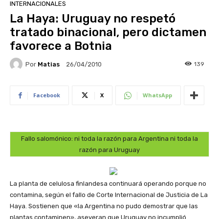
INTERNACIONALES
La Haya: Uruguay no respetó
tratado binacional, pero dictamen
favorece a Botnia
Por
Matias
139
26/04/2010
Facebook
X
WhatsApp
Fallo salomónico: ni toda la razón para Argentina ni toda la
razón para Uruguay
La planta de celulosa finlandesa continuará operando porque no
contamina, según el fallo de Corte Internacional de Justicia de La
Haya. Sostienen que «la Argentina no pudo demostrar que las
plantas contaminen», aseveran que Uruguay no incumplió