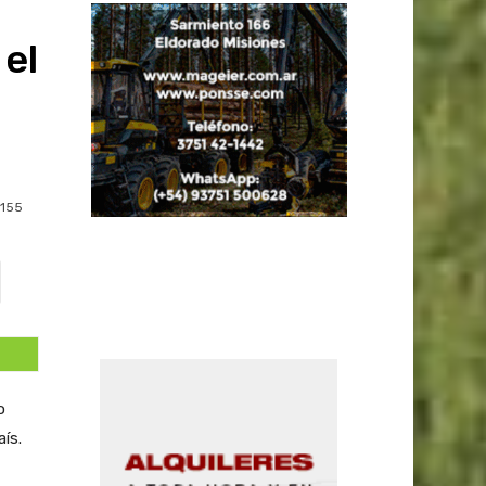
 el
155
o
ís.