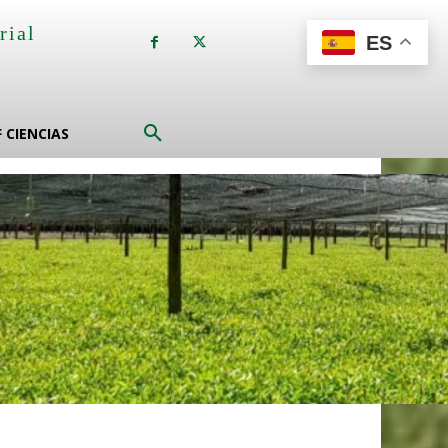
rial
ES
a
F CIENCIAS