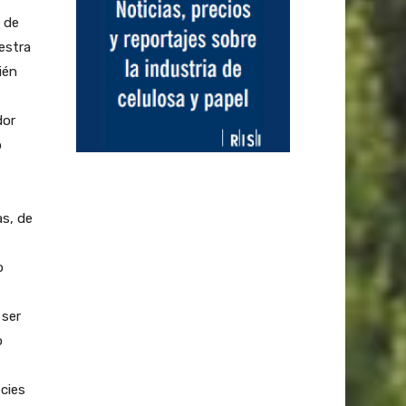
 de
uestra
ién
dor
o
as, de
o
 ser
o
cies