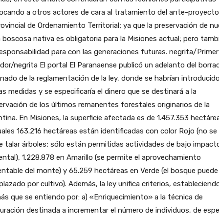
cando a otros actores de cara al tratamiento del ante-proyecto
rovincial de Ordenamiento Territorial; ya que la preservación de n
boscosa nativa es obligatoria para la Misiones actual; pero tamb
esponsabilidad para con las generaciones futuras. negrita/Primer
dor/negrita El portal El Paranaense publicó un adelanto del borra
nado de la reglamentación de la ley, donde se habrían introducid
s medidas y se especificaría el dinero que se destinará a la
rvación de los últimos remanentes forestales originarios de la
tina. En Misiones, la superficie afectada es de 1.457.353 hectáre
uales 163.216 hectáreas están identificadas con color Rojo (no se
 talar árboles; sólo están permitidas actividades de bajo impact
ntal), 1.228.878 en Amarillo (se permite el aprovechamiento
ntable del monte) y 65.259 hectáreas en Verde (el bosque puede
lazado por cultivo). Además, la ley unifica criterios, estableciend
s que se entiendo por: a) «Enriquecimiento» a la técnica de
uración destinada a incrementar el número de individuos, de espe