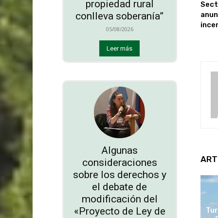
propiedad rural
Sect
anun
conlleva soberanía”
ince
05/08/2026
Leer más
Algunas
ART
consideraciones
sobre los derechos y
el debate de
modificación del
«Proyecto de Ley de
Tur