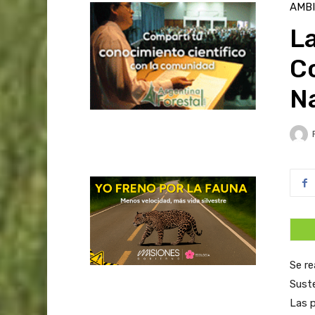
AMB
La
C
N
Se re
Suste
Las p