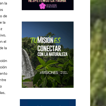
en la
os
io de
e la
ez
ivo,
n el
de la
ación
ación
iento
ntre
vo
das,