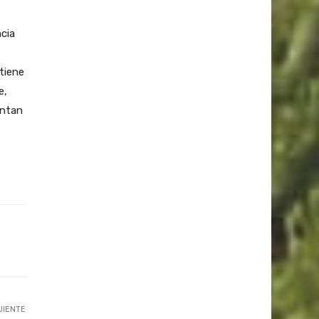
cia
tiene
e,
entan
UIENTE