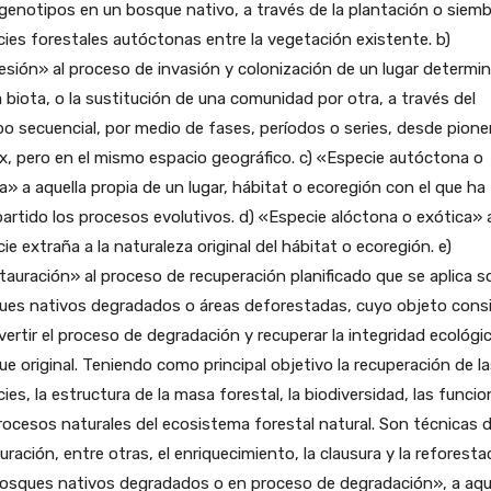
genotipos en un bosque nativo, a través de la plantación o siemb
ies forestales autóctonas entre la vegetación existente. b)
sión» al proceso de invasión y colonización de un lugar determi
a biota, o la sustitución de una comunidad por otra, a través del
o secuencial, por medio de fases, períodos o series, desde pione
x, pero en el mismo espacio geográfico. c) «Especie autóctona o
a» a aquella propia de un lugar, hábitat o ecoregión con el que ha
rtido los procesos evolutivos. d) «Especie alóctona o exótica» a
ie extraña a la naturaleza original del hábitat o ecoregión. e)
auración» al proceso de recuperación planificado que se aplica s
ues nativos degradados o áreas deforestadas, cuyo objeto cons
vertir el proceso de degradación y recuperar la integridad ecológic
e original. Teniendo como principal objetivo la recuperación de l
ies, la estructura de la masa forestal, la biodiversidad, las funcio
rocesos naturales del ecosistema forestal natural. Son técnicas 
uración, entre otras, el enriquecimiento, la clausura y la reforesta
Bosques nativos degradados o en proceso de degradación», a aqu