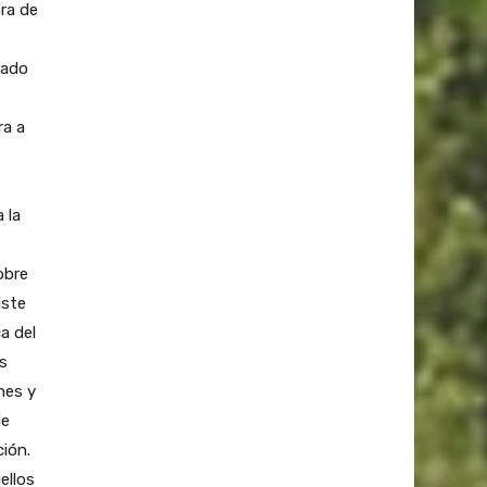
ra de
nado
ra a
 la
obre
iste
a del
as
nes y
de
ción.
ellos