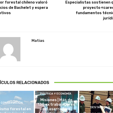
or forestal chileno valoró
Especialistas sostienen q
cios de Bachelet y espera
proyecto «care
ntivos
fundamentos técni
juríd
Matias
ÍCULOS RELACIONADOS
POLÍTICA Y ECONOMÍA
Misiones | Más de
CONSERVACIÓN
130 ex trabajadores
DESTACADAS
ismo forestal en
del aserradero