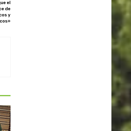
ue el
ce de
cos y
icos»