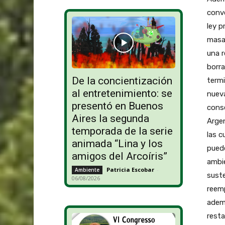
convo
ley p
masa 
una r
borra
De la concientización
termi
al entretenimiento: se
nueva
presentó en Buenos
conse
Aires la segunda
Argen
temporada de la serie
las c
animada “Lina y los
puede
amigos del Arcoíris”
ambie
Patricia Escobar
-
Ambiente
suste
06/08/2026
reemp
ademá
resta