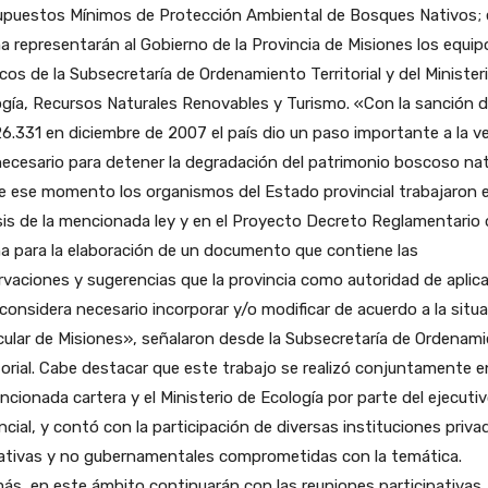
upuestos Mínimos de Protección Ambiental de Bosques Nativos; 
 representarán al Gobierno de la Provincia de Misiones los equip
cos de la Subsecretaría de Ordenamiento Territorial y del Minister
gía, Recursos Naturales Renovables y Turismo. «Con la sanción d
6.331 en diciembre de 2007 el país dio un paso importante a la v
ecesario para detener la degradación del patrimonio boscoso nat
 ese momento los organismos del Estado provincial trabajaron e
sis de la mencionada ley y en el Proyecto Decreto Reglamentario 
a para la elaboración de un documento que contiene las
vaciones y sugerencias que la provincia como autoridad de aplic
 considera necesario incorporar y/o modificar de acuerdo a la situ
cular de Misiones», señalaron desde la Subsecretaría de Ordenam
torial. Cabe destacar que este trabajo se realizó conjuntamente e
ncionada cartera y el Ministerio de Ecología por parte del ejecuti
ncial, y contó con la participación de diversas instituciones priva
ativas y no gubernamentales comprometidas con la temática.
s, en este ámbito continuarán con las reuniones participativas