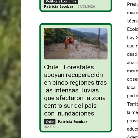
Política y Economía
Pres
Patricia Escobar
-
07/08/2026
misma
técni
Ecolo
Ley 2
que n
desde
análi
Chile | Forestales
mism
apoyan recuperación
obser
en cinco regiones tras
local
las intensas lluvias
parti
que afectaron la zona
Terri
centro sur del país
la me
con inundaciones
provi
Patricia Escobar
-
Chile
06/08/2026
educ
Ademá