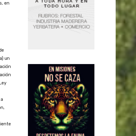
s, en
de
a) un
cación
uación
 Ley
 a
ón,
iente