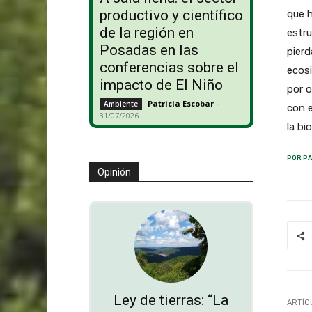
productivo y científico
que 
de la región en
estru
Posadas en las
pierd
conferencias sobre el
ecosi
impacto de El Niño
por 
Patricia Escobar
-
Ambiente
con e
31/07/2026
la bi
POR PA
Opinión
Ley de tierras: “La
ARTÍC