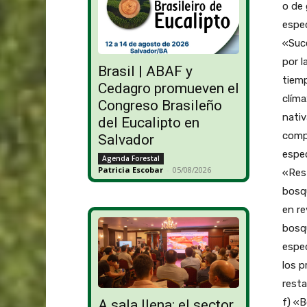
o de 
espec
«Suce
por l
Brasil | ABAF y
tiemp
Cedagro promueven el
clíma
Congreso Brasileño
nativ
del Eucalipto en
compa
Salvador
espec
Agenda Forestal
Patricia Escobar
-
05/08/2026
«Rest
bosq
en re
bosqu
espec
los p
resta
f) «
A sala llena: el sector