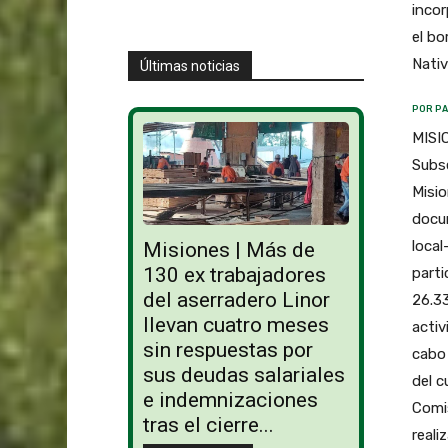
incor
el bo
Nativ
Últimas noticias
POR PA
MISIO
Subse
Misio
docum
local
Misiones | Más de
130 ex trabajadores
parti
del aserradero Linor
26.33
llevan cuatro meses
activ
sin respuestas por
cabo 
sus deudas salariales
del c
e indemnizaciones
Comi
tras el cierre...
reali