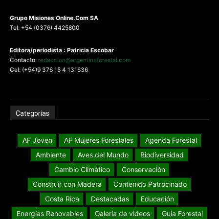
G
rupo Misiones
Online.Com
SA
Tel: +54 (0376) 4425800
Editora/periodista : Patricia Escobar
Contacto:
redaccion@argentinaforestal.com
Cel: (+54)9 376 15 4 131636
Categorías
AF Joven
AF Mujeres Forestales
Agenda Forestal
Ambiente
Aves del Mundo
Biodiversidad
Cambio Climático
Conservación
Construir con Madera
Contenido Patrocinado
Costa Rica
Destacadas
Educación
Energías Renovables
Galería de videos
Guia Forestal