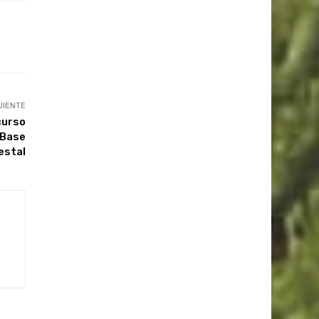
UIENTE
curso
 Base
estal