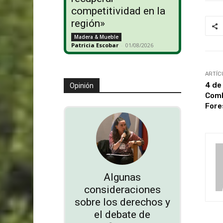
competitividad en la
región»
Madera & Mueble
Patricia Escobar
-
01/08/2026
ARTÍC
4 de
Opinión
Comb
Fore
Algunas
consideraciones
sobre los derechos y
el debate de