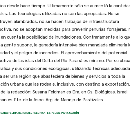
tica desde hace tiempo. Ultimamente sólo se aumentó la cantida
les. Las tecnologías utilizadas no son las apropiadas. No se
ruyen alambrados, no se hacen trabajos de infraestructura
ctiva, no se adoptan medidas para prevenir penurias forrajeras, n
 en cuenta la posibilidad de inundaciones. Contrariamente a lo qu
 gente supone, la ganadería intensiva bien manejada eliminaría l
idad y el peligro de incendios. El aprovechamiento del potencial
ctivo de las islas del Delta del Río Paraná es mínimo. Por su ubic
áfica y sus condiciones ecológicas, utilizando técnicas adecuada
a ser una región que abasteciera de bienes y servicios a toda la
ción urbana que las rodea e, inclusive, con destino a exportación.
de la redacción: Susana Feldman es Dra. en Cs. Biológicas. Israel
an es Pte. de la Asoc. Arg. de Manejo de Pastizales
SANA FELDMAN, ISRAEL FELDMAN. ESPECIAL PARA CLARÍN