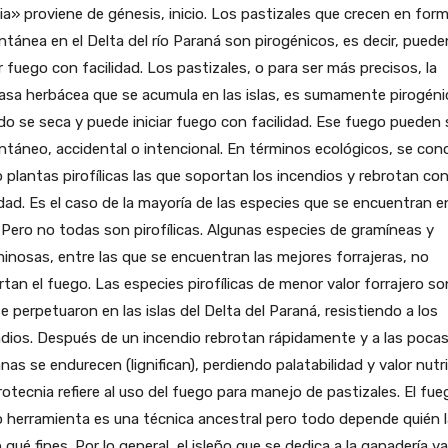
a» proviene de génesis, inicio. Los pastizales que crecen en for
tánea en el Delta del río Paraná son pirogénicos, es decir, puede
ar fuego con facilidad. Los pastizales, o para ser más precisos, la
sa herbácea que se acumula en las islas, es sumamente pirogéni
o se seca y puede iniciar fuego con facilidad. Ese fuego pueden 
táneo, accidental o intencional. En términos ecológicos, se co
plantas pirofílicas las que soportan los incendios y rebrotan co
idad. Es el caso de la mayoría de las especies que se encuentran e
. Pero no todas son pirofílicas. Algunas especies de gramíneas y
inosas, entre las que se encuentran las mejores forrajeras, no
tan el fuego. Las especies pirofílicas de menor valor forrajero so
e perpetuaron en las islas del Delta del Paraná, resistiendo a los
dios. Después de un incendio rebrotan rápidamente y a las poca
as se endurecen (lignifican), perdiendo palatabilidad y valor nutri
rotecnia refiere al uso del fuego para manejo de pastizales. El fue
herramienta es una técnica ancestral pero todo depende quién l
 qué fines. Por lo general, el isleño que se dedica a la ganadería v