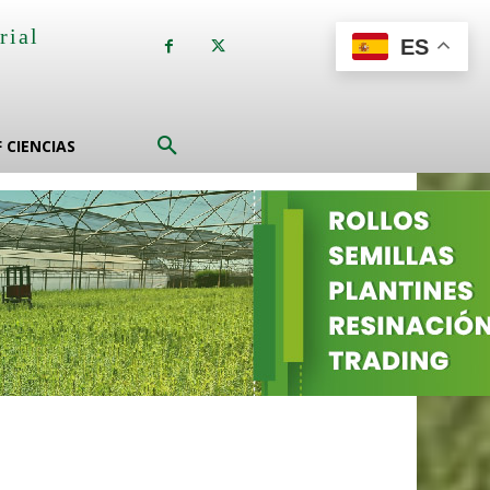
rial
ES
a
F CIENCIAS