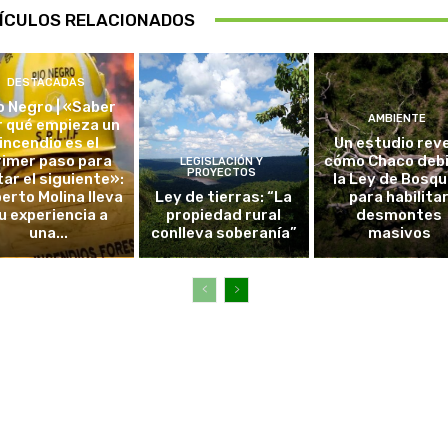
ÍCULOS RELACIONADOS
DESTACADAS
o Negro | «Saber
AMBIENTE
r qué empieza un
incendio es el
Un estudio rev
rimer paso para
cómo Chaco debi
LEGISLACIÓN Y
PROYECTOS
tar el siguiente»:
la Ley de Bosq
erto Molina lleva
Ley de tierras: “La
para habilita
u experiencia a
propiedad rural
desmontes
una...
conlleva soberanía”
masivos