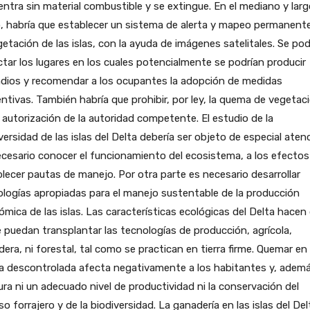
ntra sin material combustible y se extingue. En el mediano y larg
, habría que establecer un sistema de alerta y mapeo permanent
getación de las islas, con la ayuda de imágenes satelitales. Se pod
tar los lugares en los cuales potencialmente se podrían producir
ndios y recomendar a los ocupantes la adopción de medidas
ntivas. También habría que prohibir, por ley, la quema de vegetac
a autorización de la autoridad competente. El estudio de la
versidad de las islas del Delta debería ser objeto de especial aten
cesario conocer el funcionamiento del ecosistema, a los efectos
lecer pautas de manejo. Por otra parte es necesario desarrollar
logías apropiadas para el manejo sustentable de la producción
mica de las islas. Las características ecológicas del Delta hacen
 puedan transplantar las tecnologías de producción, agrícola,
era, ni forestal, tal como se practican en tierra firme. Quemar en
a descontrolada afecta negativamente a los habitantes y, ademá
ra ni un adecuado nivel de productividad ni la conservación del
so forrajero y de la biodiversidad. La ganadería en las islas del Del