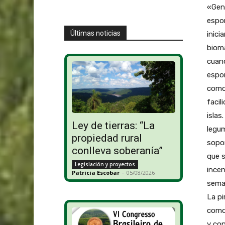
«Geni
espon
Últimas noticias
inici
bioma
cuand
espon
como 
facil
islas
Ley de tierras: “La
legum
propiedad rural
sopor
conlleva soberanía”
que s
Legislación y proyectos
incen
Patricia Escobar
-
05/08/2026
seman
La pi
como 
y con