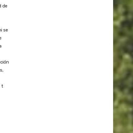
d de
i se
e
a
ación
s,
 t