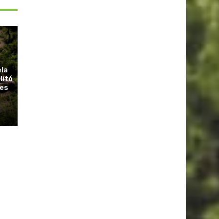
ela
litó
ues
r