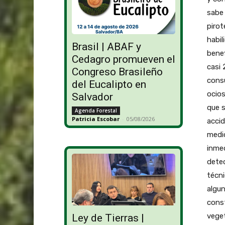
sabe 
pirot
habil
Brasil | ABAF y
benef
Cedagro promueven el
casi 
Congreso Brasileño
consu
del Eucalipto en
ocios
Salvador
que 
Agenda Forestal
Patricia Escobar
-
05/08/2026
accid
medid
inmed
detec
técni
algun
const
veget
Ley de Tierras |