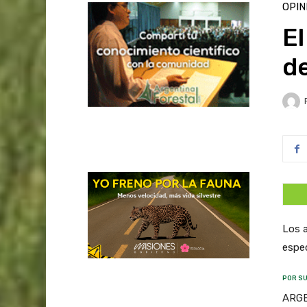
OPIN
El
de
Los a
espec
POR SU
ARGEN