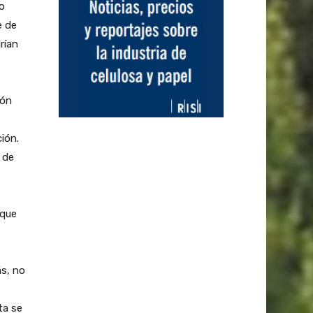
o
e de
rían
ión
ción.
 de
 que
s, no
ta se