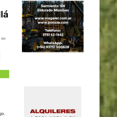
lá
161
go.