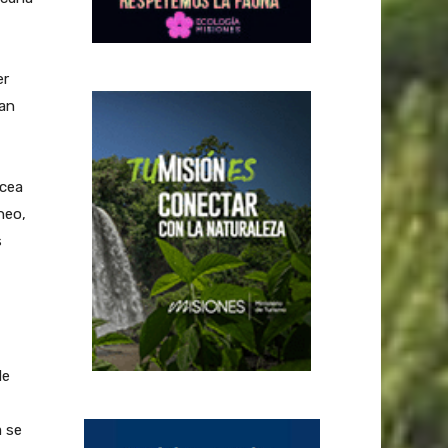
er
can
ácea
neo,
s
de
a se