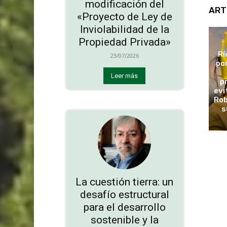
modificación del
ART
«Proyecto de Ley de
Inviolabilidad de la
Propiedad Privada»
Rí
23/07/2026
po
Leer más
p
evi
Rob
s
La cuestión tierra: un
desafío estructural
para el desarrollo
sostenible y la