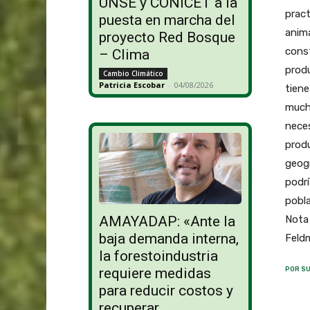
UNSE y CONICET a la
prac
puesta en marcha del
anima
proyecto Red Bosque
const
– Clima
produ
Cambio Climático
Patricia Escobar
-
04/08/2026
tiene
mucha
neces
produ
geogr
podrí
pobla
Nota 
AMAYADAP: «Ante la
baja demanda interna,
Feldm
la forestoindustria
requiere medidas
POR SU
para reducir costos y
recuperar