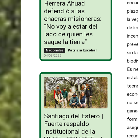
Herrera Ahuad
encue
defendió a las
plazo
chacras misioneras:
la ve
“No voy a estar del
detec
lado de quien les
ince
saque la tierra”
preve
Patricia Escobar
-
Nacionales
sin l
04/08/2026
biodi
Es ne
estab
tecno
econó
no se
ganad
Santiago del Estero |
form
Fuerte respaldo
asegu
institucional de la
recur