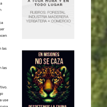
ma
n
ca
ser
nocen
n
n las
n las
s
tivo.
go
a use
acuna