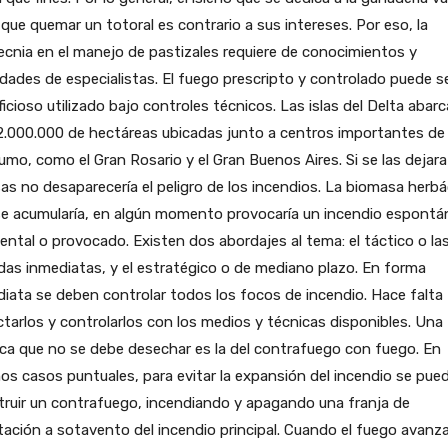
que quemar un totoral es contrario a sus intereses. Por eso, la
ecnia en el manejo de pastizales requiere de conocimientos y
idades de especialistas. El fuego prescripto y controlado puede s
icioso utilizado bajo controles técnicos. Las islas del Delta abar
2.000.000 de hectáreas ubicadas junto a centros importantes de
mo, como el Gran Rosario y el Gran Buenos Aires. Si se las dejara
as no desaparecería el peligro de los incendios. La biomasa herb
se acumularía, en algún momento provocaría un incendio espontá
ental o provocado. Existen dos abordajes al tema: el táctico o la
as inmediatas, y el estratégico o de mediano plazo. En forma
iata se deben controlar todos los focos de incendio. Hace falta
tarlos y controlarlos con los medios y técnicas disponibles. Una
ca que no se debe desechar es la del contrafuego con fuego. En
os casos puntuales, para evitar la expansión del incendio se pue
ruir un contrafuego, incendiando y apagando una franja de
ación a sotavento del incendio principal. Cuando el fuego avanz