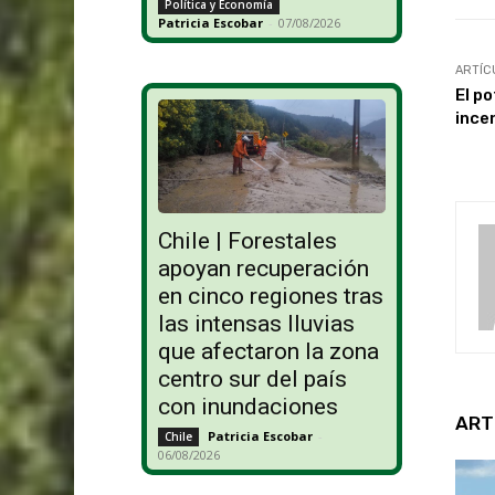
Política y Economía
Patricia Escobar
-
07/08/2026
ARTÍC
El po
ince
Chile | Forestales
apoyan recuperación
en cinco regiones tras
las intensas lluvias
que afectaron la zona
centro sur del país
con inundaciones
ART
Patricia Escobar
-
Chile
06/08/2026