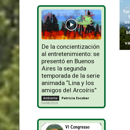
Tur
so
‘
b
va
De la concientización
al entretenimiento: se
presentó en Buenos
Aires la segunda
temporada de la serie
animada “Lina y los
amigos del Arcoíris”
Patricia Escobar
-
Ambiente
06/08/2026