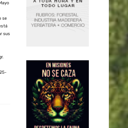
 Mayo
o se
está
r sus
r.
725-