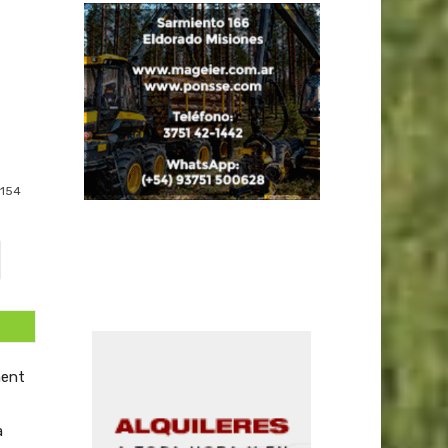
154
ment
a