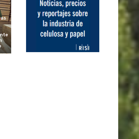
ras
ante
n
o