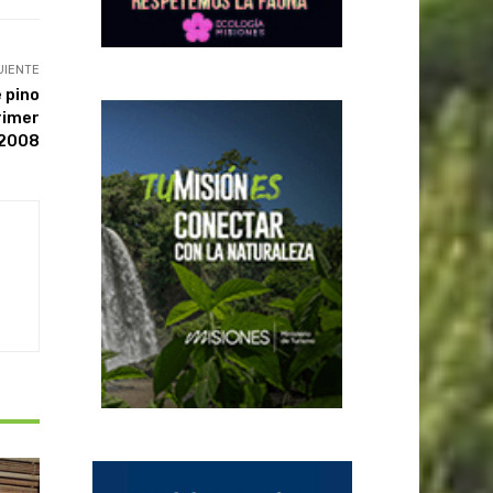
UIENTE
 pino
rimer
 2008