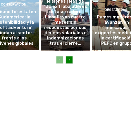
Misiones | Más de
CONSERVACIÓN
130 ex trabajadores
DESTACADAS
ismo forestal en
del aserradero
Sudamérica: la
Linor llevan cuatro
Pymes madere
stenibilidad y la
meses sin
avanzan en
soft adventure’
respuestas por sus
mercados
lindan al sector
deudas salariales e
exigentes medi
frente a los
indemnizaciones
la certificació
ivenes globales
tras el cierre...
PEFC en grup