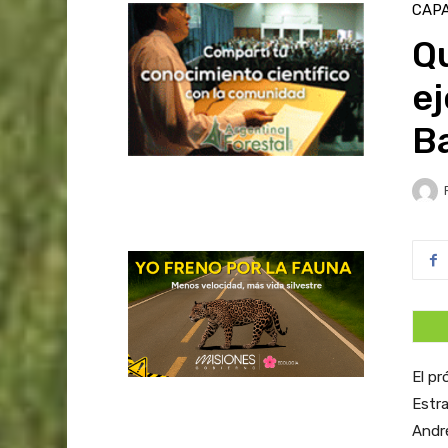
CAPA
Qu
e
B
El pr
Estra
André