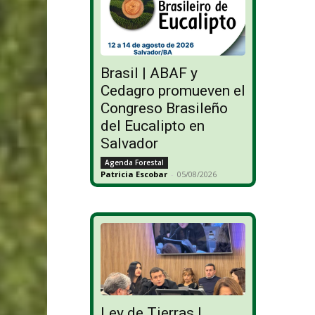
Brasil | ABAF y
Cedagro promueven el
Congreso Brasileño
del Eucalipto en
Salvador
Agenda Forestal
Patricia Escobar
-
05/08/2026
Ley de Tierras |