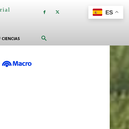
rial
ES
a
F CIENCIAS