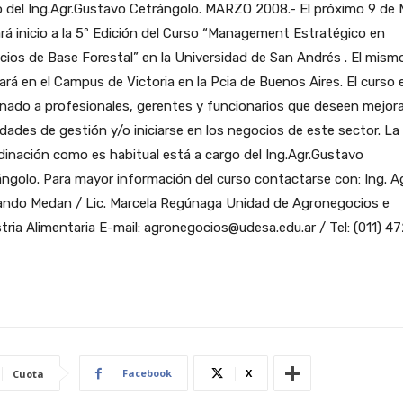
 del Ing.Agr.Gustavo Cetrángolo.
MARZO 2008.- El próximo 9 de
rá inicio a la 5º Edición del Curso “Management Estratégico en
ios de Base Forestal” en la Universidad de San Andrés . El mism
zará en el Campus de Victoria en la Pcia de Buenos Aires. El curso 
nado a profesionales, gerentes y funcionarios que deseen mejora
idades de gestión y/o iniciarse en los negocios de este sector. La
inación como es habitual está a cargo del Ing.Agr.Gustavo
ngolo. Para mayor información del curso contactarse con: Ing. Ag
ando Medan / Lic. Marcela Regúnaga Unidad de Agronegocios e
tria Alimentaria E-mail: agronegocios@udesa.edu.ar / Tel: (011) 4
Facebook
X
Cuota