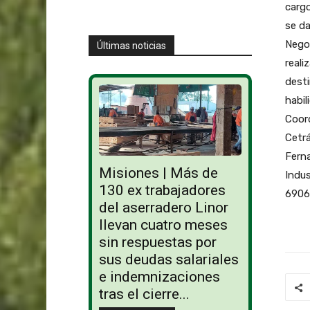
cargo
se da
Negoc
Últimas noticias
reali
desti
habil
Coord
Cetrá
Fern
Misiones | Más de
Indus
130 ex trabajadores
6906
del aserradero Linor
llevan cuatro meses
sin respuestas por
sus deudas salariales
e indemnizaciones
tras el cierre...