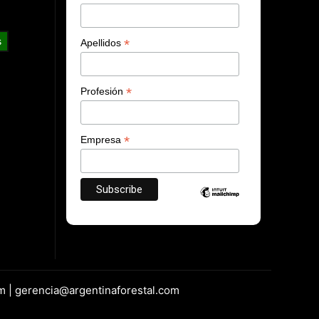
s
*
Apellidos
*
Profesión
*
Empresa
m | gerencia@argentinaforestal.com