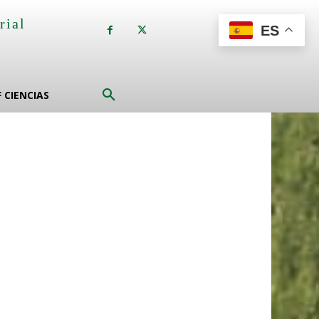
rial
ES
a
F CIENCIAS