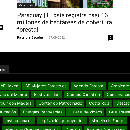
Paraguay
Paraguay | El país registra casi 16
millones de hectáreas de cobertura
0
forestal
Patricia Escobar
-
27/09/2022
0
ías
AF Joven
AF Mujeres Forestales
Agenda Forestal
Ambiente
ves del Mundo
Biodiversidad
Cambio Climático
Conservaci
truir con Madera
Contenido Patrocinado
Costa Rica
Destac
ducación
Energías Renovables
Galería de videos
Guia Forest
Institucionales
Legislación y proyectos
Manejo de Fuego
Memorias&Reconocimientos
Opinión
Parques Nacionales