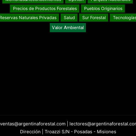
Precios de Productos Forestales
Pueblos Originarios
Reservas Naturales Privadas
Salud
Sur Forestal
Tecnología
Valor Ambiental
 ventas@argentinaforestal.com | lectores@argentinaforestal.co
Dirección | Troazzi S/N - Posadas - Misiones