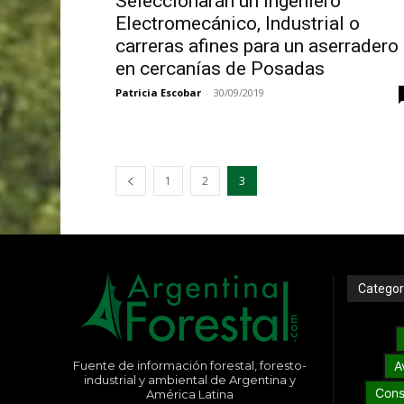
Seleccionarán un Ingeniero
Electromecánico, Industrial o
carreras afines para un aserradero
en cercanías de Posadas
Patricia Escobar
-
30/09/2019
1
2
3
Categor
Fuente de información forestal, foresto-
A
industrial y ambiental de Argentina y
Cons
América Latina