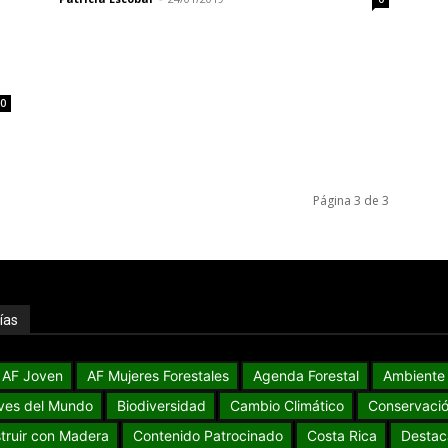
0
Página 3 de 3
ías
AF Joven
AF Mujeres Forestales
Agenda Forestal
Ambiente
ves del Mundo
Biodiversidad
Cambio Climático
Conservaci
truir con Madera
Contenido Patrocinado
Costa Rica
Destac