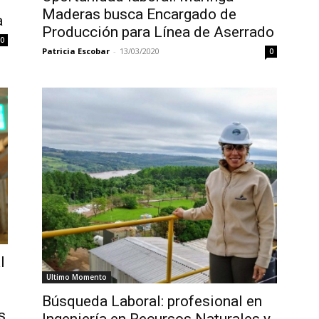
Maderas busca Encargado de
a
Producción para Línea de Aserrado
0
Patricia Escobar
-
13/03/2020
0
l
Ultimo Momento
Búsqueda Laboral: profesional en
s