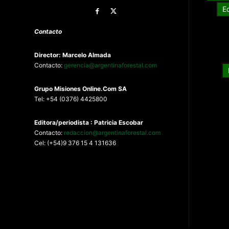
E
Contacto
Director: Marcelo Almada
Contacto:
gerencia@argentinaforestal.com
G
rupo Misiones
Online.Com
SA
Tel: +54 (0376) 4425800
Editora/periodista : Patricia Escobar
Contacto:
redaccion@argentinaforestal.com
Cel: (+54)9 376 15 4 131636