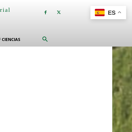
rial
ES
a
F CIENCIAS