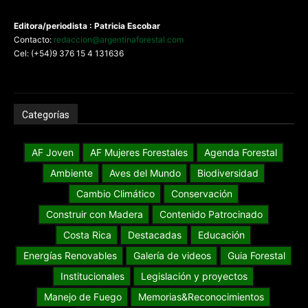
Editora/periodista : Patricia Escobar
Contacto:
redaccion@argentinaforestal.com
Cel: (+54)9 376 15 4 131636
Categorías
AF Joven
AF Mujeres Forestales
Agenda Forestal
Ambiente
Aves del Mundo
Biodiversidad
Cambio Climático
Conservación
Construir con Madera
Contenido Patrocinado
Costa Rica
Destacadas
Educación
Energías Renovables
Galería de videos
Guia Forestal
Institucionales
Legislación y proyectos
Manejo de Fuego
Memorias&Reconocimientos