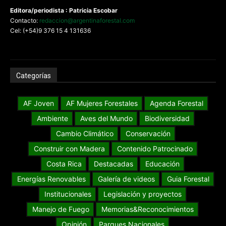
Editora/periodista : Patricia Escobar
Contacto:
redaccion@argentinaforestal.com
Cel: (+54)9 376 15 4 131636
Categorías
AF Joven
AF Mujeres Forestales
Agenda Forestal
Ambiente
Aves del Mundo
Biodiversidad
Cambio Climático
Conservación
Construir con Madera
Contenido Patrocinado
Costa Rica
Destacadas
Educación
Energías Renovables
Galería de videos
Guia Forestal
Institucionales
Legislación y proyectos
Manejo de Fuego
Memorias&Reconocimientos
Opinión
Parques Nacionales