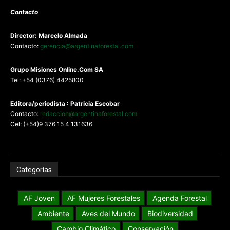
Contacto
Director: Marcelo Almada
Contacto:
gerencia@argentinaforestal.com
G
rupo Misiones
Online.Com
SA
Tel: +54 (0376) 4425800
Editora/periodista : Patricia Escobar
Contacto:
redaccion@argentinaforestal.com
Cel: (+54)9 376 15 4 131636
Categorías
AF Joven
AF Mujeres Forestales
Agenda Forestal
Ambiente
Aves del Mundo
Biodiversidad
Cambio Climático
Conservación