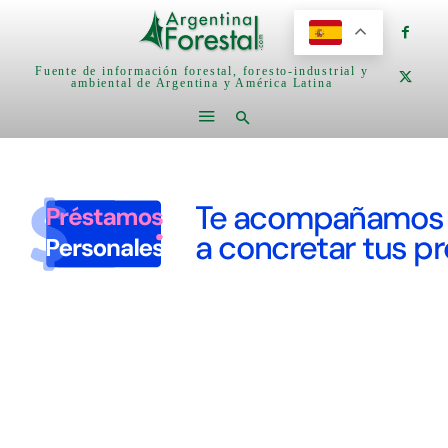
Fuente de información forestal, foresto-industrial y
ambiental de Argentina y América Latina