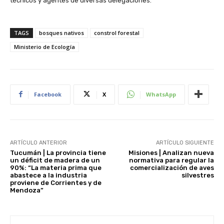
técnicos y agentes de diversas delegaciones.
TAGS
bosques nativos
constrol forestal
Ministerio de Ecología
Facebook
X
WhatsApp
ARTÍCULO ANTERIOR
ARTÍCULO SIGUIENTE
Tucumán | La provincia tiene
Misiones | Analizan nueva
un déficit de madera de un
normativa para regular la
90%: “La materia prima que
comercialización de aves
abastece a la industria
silvestres
proviene de Corrientes y de
Mendoza”