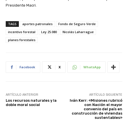
Presidente Macri.
TAGS
aportes patronales
Fondo de Seguro Verde
incentivo forestal
Ley 25.080
Nicolás Laharrague
planes forestales
Facebook
X
WhatsApp
ARTÍCULO ANTERIOR
ARTÍCULO SIGUIENTE
Los recursos naturales y la
Iván Kerr: «Misiones rubricó
doble moral social
con Nación el mayor
convenio del país en
construcción de viviendas
sustentables»