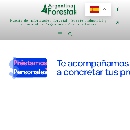
Fuente de información forestal, foresto-industrial y
ambiental de Argentina y América Latina