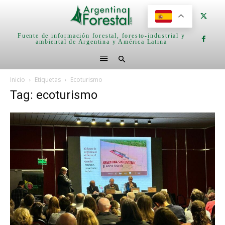
Fuente de información forestal, foresto-industrial y
ambiental de Argentina y América Latina
Inicio
Etiquetas
Ecoturismo
Tag: ecoturismo