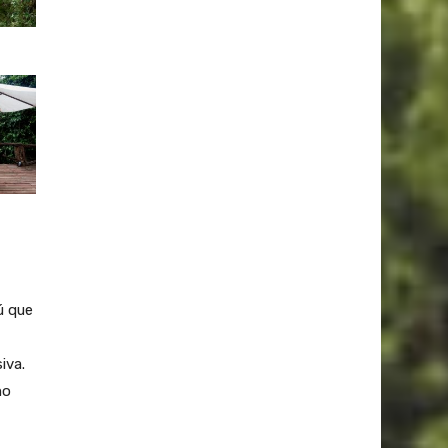
ú que
iva.
mo