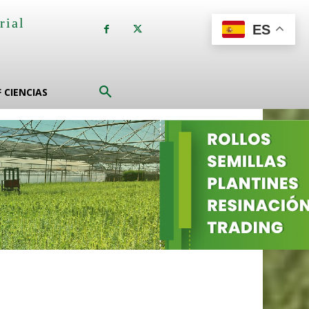
rial
ES
a
F CIENCIAS