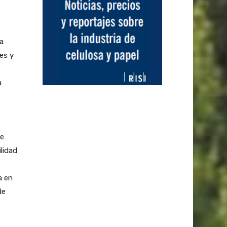
e
a
es y
a
de
lidad
a en
de