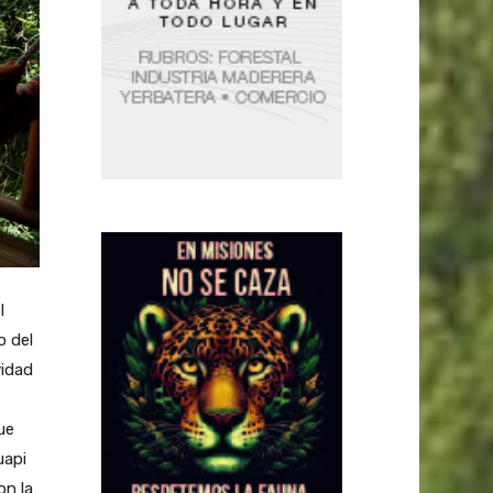
l
o del
vidad
ue
uapi
on la