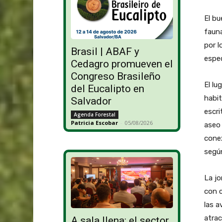
El bu
fauna
por l
Brasil | ABAF y
espec
Cedagro promueven el
Congreso Brasileño
El lu
del Eucalipto en
habit
Salvador
escri
Agenda Forestal
Patricia Escobar
-
05/08/2026
aseo 
conex
según
La jo
con c
las a
atrac
A sala llena: el sector