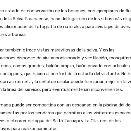
en estado de conservación de los bosques, con ejemplares de flo
 de la Selva Paranaense, hace del lugar uno de los sitios más ele
os aficionados de fotografía de naturaleza para avistajes de aves
ies arbóreas.
gar también ofrece vistas maravillosas de la selva. Y en las
aciones disponen de aire acondicionado y ventilación, mosquiter
torios, camas grandes, balcón amplio, baño privado con artículos
ecológicos, que hacen al confort de la estadía del visitante. No 
ión a internet, y la señal de celular puede funcionar mejor en la 
 la línea del servicio, pero eventualmente sin inconvenientes.
rnada puede ser compartida con un descanso en la piscina del de
aminatas por los senderos que permitan a los visitantes escucha
ves o el correr del agua del Salto Tacuapi y La Olla, dos de los
tivos para realizar caminatas.