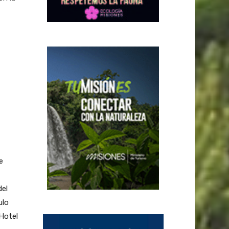
e
del
ulo
Hotel