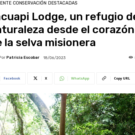
IENTE
CONSERVACIÓN
DESTACADAS
cuapi Lodge, un refugio d
turaleza desde el corazón
 la selva misionera
Por
Patricia Escobar
18/06/2023
Facebook
X
WhatsApp
Copy URL