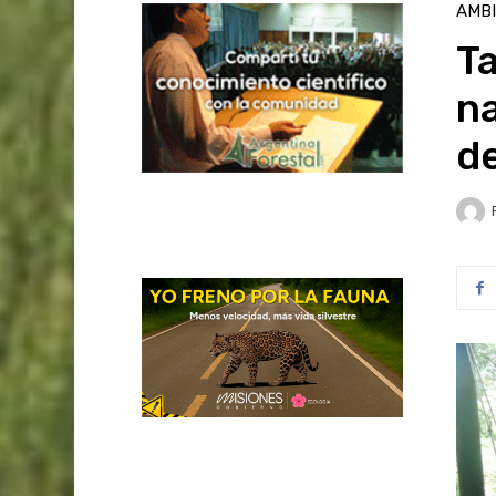
AMB
Ta
na
de