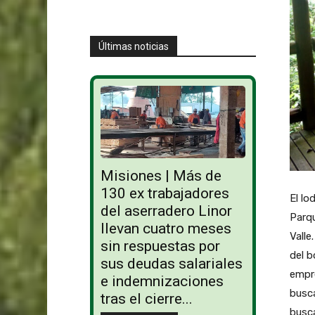
Últimas noticias
Misiones | Más de
130 ex trabajadores
El lo
del aserradero Linor
Parqu
llevan cuatro meses
Valle
sin respuestas por
del b
sus deudas salariales
empre
e indemnizaciones
busca
tras el cierre...
busca