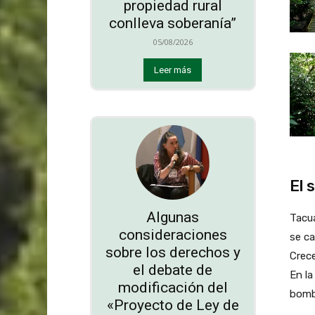
propiedad rural
conlleva soberanía”
05/08/2026
Leer más
El 
Algunas
Tacua
consideraciones
se ca
sobre los derechos y
Crece
el debate de
En la
modificación del
bombi
«Proyecto de Ley de