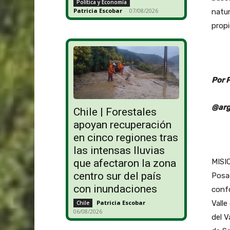
Política y Economía
Patricia Escobar
-
07/08/2026
natur
propi
Por 
@arg
Chile | Forestales
apoyan recuperación
en cinco regiones tras
las intensas lluvias
MISIO
que afectaron la zona
centro sur del país
Posad
con inundaciones
confo
Valle
Patricia Escobar
-
Chile
06/08/2026
del V