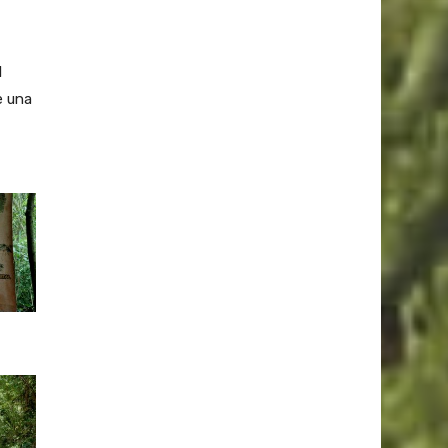
l
e una