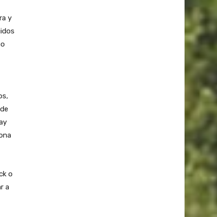
ra y
gidos
 o
os,
 de
hay
zona
ck o
r a