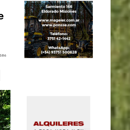
e
586