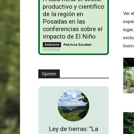
productivo y científico
de la región en
Ver e
Posadas en las
exper
conferencias sobre el
lugar
impacto de El Niño
exclu
Patricia Escobar
-
Ambiente
busca
31/07/2026
Opinión
Ley de tierras: “La