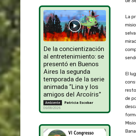
de Se
La pr
misio
selva
mirad
De la concientización
compl
al entretenimiento: se
sende
presentó en Buenos
Aires la segunda
El lu
temporada de la serie
cons
animada “Lina y los
resto
amigos del Arcoíris”
de po
Patricia Escobar
-
Ambiente
desca
06/08/2026
forma
Misi
Bana