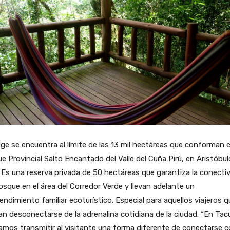
dge se encuentra al límite de las 13 mil hectáreas que conforman e
e Provincial Salto Encantado del Valle del Cuña Pirú, en Aristóbul
. Es una reserva privada de 50 hectáreas que garantiza la conecti
osque en el área del Corredor Verde y llevan adelante un
ndimiento familiar ecoturístico. Especial para aquellos viajeros q
n desconectarse de la adrenalina cotidiana de la ciudad. “En Tac
mos transmitir al visitante una forma diferente de conectarse c