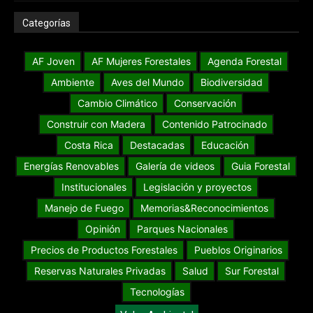
Categorías
AF Joven
AF Mujeres Forestales
Agenda Forestal
Ambiente
Aves del Mundo
Biodiversidad
Cambio Climático
Conservación
Construir con Madera
Contenido Patrocinado
Costa Rica
Destacadas
Educación
Energías Renovables
Galería de videos
Guia Forestal
Institucionales
Legislación y proyectos
Manejo de Fuego
Memorias&Reconocimientos
Opinión
Parques Nacionales
Precios de Productos Forestales
Pueblos Originarios
Reservas Naturales Privadas
Salud
Sur Forestal
Tecnologías