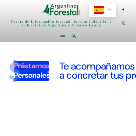
Fuente de información forestal, foresto-industrial y
ambiental de Argentina y América Latina