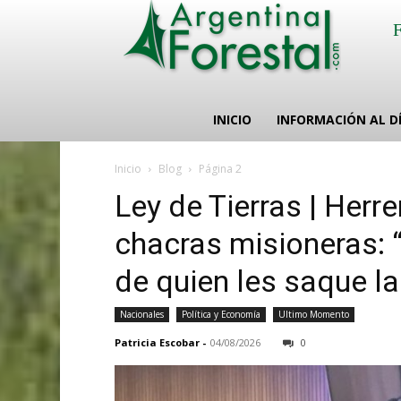
INICIO
INFORMACIÓN AL D
Inicio
Blog
Página 2
Ley de Tierras | Herr
chacras misioneras: “
de quien les saque la 
Nacionales
Política y Economía
Ultimo Momento
Patricia Escobar
-
04/08/2026
0