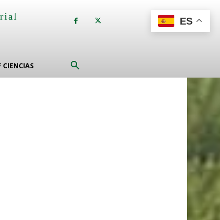
rial
ES
a
F CIENCIAS