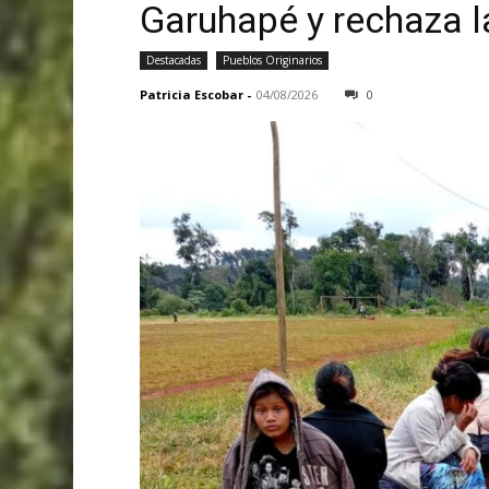
Garuhapé y rechaza l
Destacadas
Pueblos Originarios
Patricia Escobar
-
04/08/2026
0