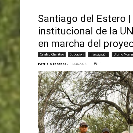
Santiago del Estero |
institucional de la 
en marcha del proye
Cambio Climático
Educación
Investigación
Ultimo Mome
Patricia Escobar
-
04/08/2026
0