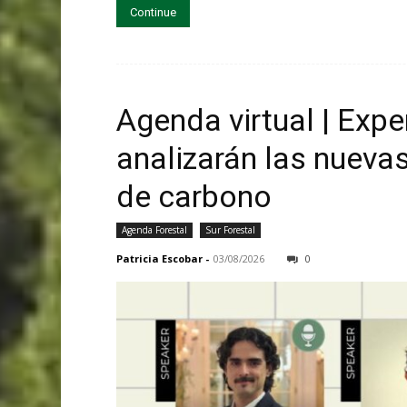
Continue
Agenda virtual | Exp
analizarán las nueva
de carbono
Agenda Forestal
Sur Forestal
Patricia Escobar
-
03/08/2026
0