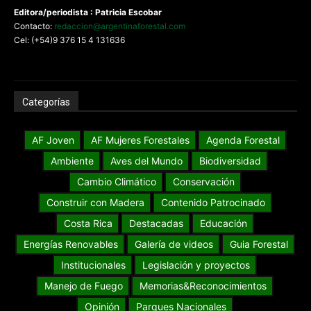
Editora/periodista : Patricia Escobar
Contacto:
redaccion@argentinaforestal.com
Cel: (+54)9 376 15 4 131636
Categorías
AF Joven
AF Mujeres Forestales
Agenda Forestal
Ambiente
Aves del Mundo
Biodiversidad
Cambio Climático
Conservación
Construir con Madera
Contenido Patrocinado
Costa Rica
Destacadas
Educación
Energías Renovables
Galería de videos
Guia Forestal
Institucionales
Legislación y proyectos
Manejo de Fuego
Memorias&Reconocimientos
Opinión
Parques Nacionales