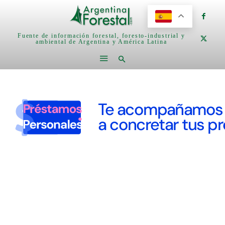
Fuente de información forestal, foresto-industrial y
ambiental de Argentina y América Latina