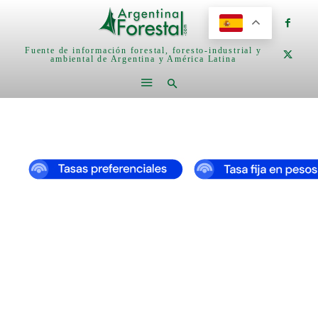
Fuente de información forestal, foresto-industrial y
ambiental de Argentina y América Latina