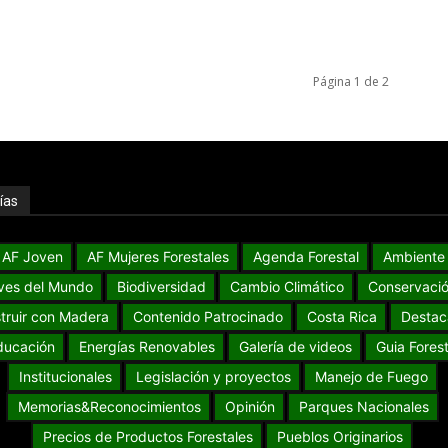
Página 1 de 2
ías
AF Joven
AF Mujeres Forestales
Agenda Forestal
Ambiente
ves del Mundo
Biodiversidad
Cambio Climático
Conservaci
truir con Madera
Contenido Patrocinado
Costa Rica
Destac
ducación
Energías Renovables
Galería de videos
Guia Forest
Institucionales
Legislación y proyectos
Manejo de Fuego
Memorias&Reconocimientos
Opinión
Parques Nacionales
Precios de Productos Forestales
Pueblos Originarios