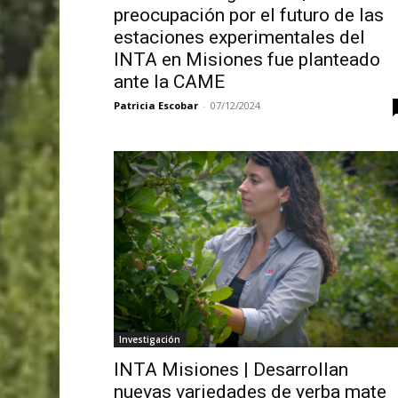
preocupación por el futuro de las
estaciones experimentales del
INTA en Misiones fue planteado
ante la CAME
Patricia Escobar
-
07/12/2024
Investigación
INTA Misiones | Desarrollan
nuevas variedades de yerba mate