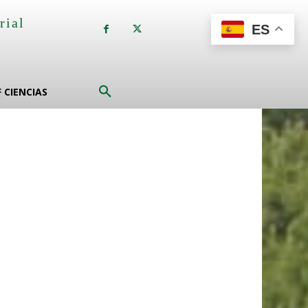
rial
ES
a
F CIENCIAS