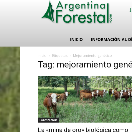
INICIO
INFORMACIÓN AL D
Inicio
Etiquetas
Mejoramiento genético
Tag: mejoramiento gené
Forestación
La «mina de oro» biológica como