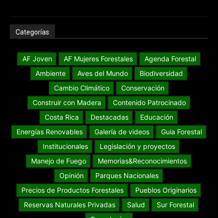
Categorías
AF Joven
AF Mujeres Forestales
Agenda Forestal
Ambiente
Aves del Mundo
Biodiversidad
Cambio Climático
Conservación
Construir con Madera
Contenido Patrocinado
Costa Rica
Destacadas
Educación
Energías Renovables
Galería de videos
Guia Forestal
Institucionales
Legislación y proyectos
Manejo de Fuego
Memorias&Reconocimientos
Opinión
Parques Nacionales
Precios de Productos Forestales
Pueblos Originarios
Reservas Naturales Privadas
Salud
Sur Forestal