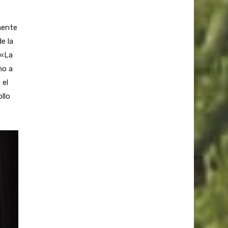
mente
e la
 «La
no a
 el
ollo