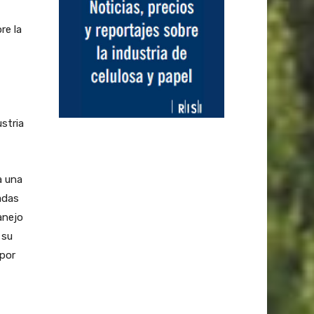
re la
stria
a una
adas
anejo
 su
 por