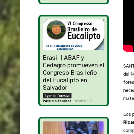
Brasil | ABAF y
Cedagro promueven el
SANTA
Congreso Brasileño
del 1
del Eucalipto en
fores
Salvador
neces
Agenda Forestal
mater
Patricia Escobar
-
05/08/2026
Los p
Rica
compl