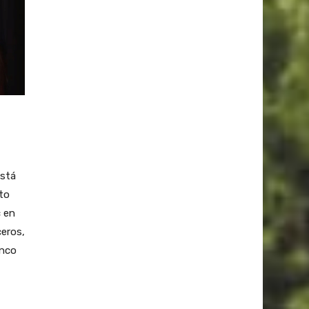
está
to
c en
ceros,
inco