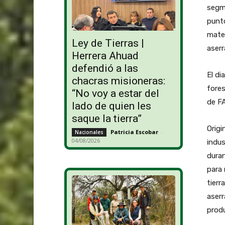
segme
punto
mater
Ley de Tierras |
aserr
Herrera Ahuad
defendió a las
El di
chacras misioneras:
fores
“No voy a estar del
de F
lado de quien les
saque la tierra”
Origi
Patricia Escobar
-
Nacionales
04/08/2026
indus
duran
para 
tierr
aserr
produ