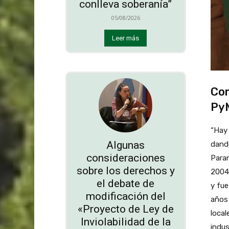
conlleva soberanía”
05/08/2026
Leer más
Con
PyM
“Hay 
Algunas
dand
consideraciones
Paran
sobre los derechos y
2004.
el debate de
y fue
modificación del
años 
«Proyecto de Ley de
local
Inviolabilidad de la
indus