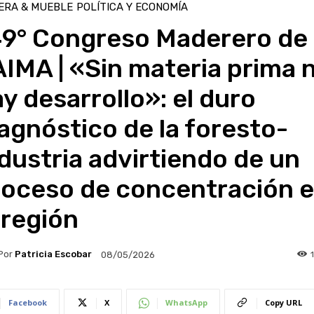
ERA & MUEBLE
POLÍTICA Y ECONOMÍA
49° Congreso Maderero de
IMA | «Sin materia prima 
y desarrollo»: el duro
agnóstico de la foresto-
dustria advirtiendo de un
roceso de concentración 
 región
Por
Patricia Escobar
08/05/2026
Facebook
X
WhatsApp
Copy URL