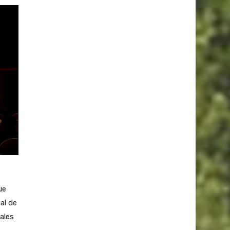
ue
al de
ales