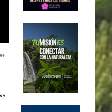
des
o y