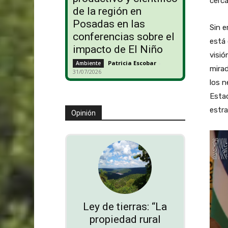
cerc
de la región en
Posadas en las
Sin e
conferencias sobre el
está 
impacto de El Niño
visió
Patricia Escobar
-
Ambiente
mirad
31/07/2026
los n
Estad
estra
Opinión
Ley de tierras: “La
propiedad rural