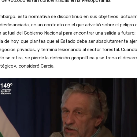
a de 900.000 están concentradas en la Mesopotamia.
mbargo, esta normativa se discontinuó en sus objetivos, actual
desfinanciada, en un contexto en el que advirtió sobre el peligro d
n actual del Gobierno Nacional para encontrar una salida a futuro:
a de hoy, que plantea que el Estado debe ser absolutamente aje
egocios privados, y termina lesionando al sector forestal. Cuando
o se retira, se pierde la definición geopolítica y se frena el desarr
tégico», consideró García.