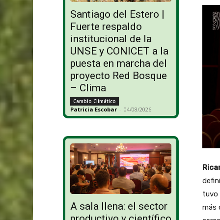
Santiago del Estero |
Fuerte respaldo
institucional de la
UNSE y CONICET a la
puesta en marcha del
proyecto Red Bosque
– Clima
Cambio Climático
Patricia Escobar
-
04/08/2026
Rica
defin
tuvo 
A sala llena: el sector
más d
productivo y científico