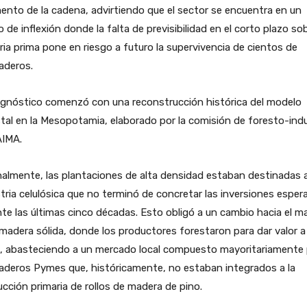
nto de la cadena, advirtiendo que el sector se encuentra en un
 de inflexión donde la falta de previsibilidad en el corto plazo sob
ia prima pone en riesgo a futuro la supervivencia de cientos de
aderos.
agnóstico comenzó con una reconstrucción histórica del modelo
tal en la Mesopotamia, elaborado por la comisión de foresto-indu
AIMA.
nalmente, las plantaciones de alta densidad estaban destinadas 
tria celulósica que no terminó de concretar las inversiones esper
te las últimas cinco décadas. Esto obligó a un cambio hacia el m
madera sólida, donde los productores forestaron para dar valor a
a, abasteciendo a un mercado local compuesto mayoritariamente
aderos Pymes que, históricamente, no estaban integrados a la
cción primaria de rollos de madera de pino.