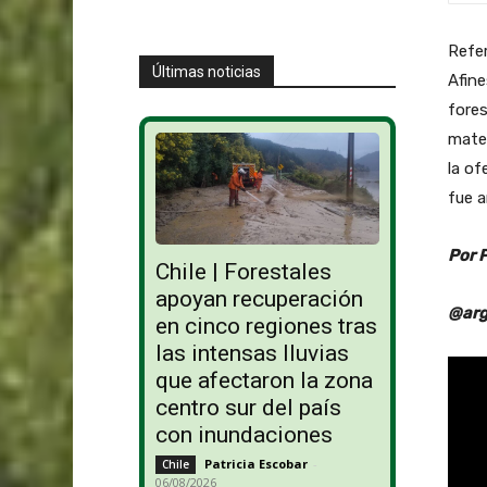
Refer
Últimas noticias
Afine
fores
mater
la of
fue 
Por 
Chile | Forestales
apoyan recuperación
@arg
en cinco regiones tras
las intensas lluvias
que afectaron la zona
centro sur del país
con inundaciones
Patricia Escobar
-
Chile
06/08/2026