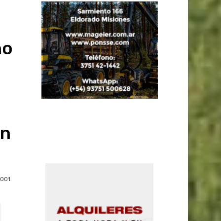
no
en
1001