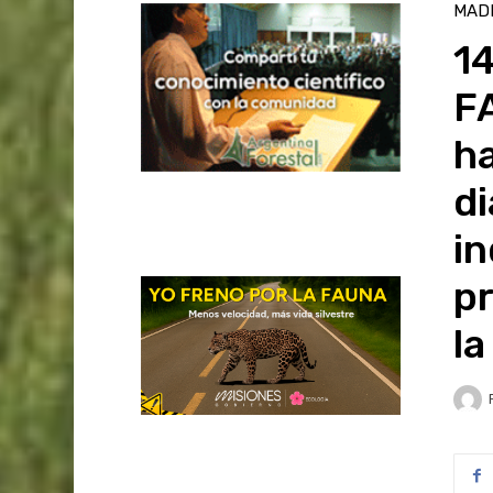
MAD
1
FA
ha
di
in
p
la