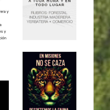
rera y
a
es y
ción