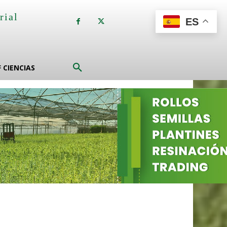
rial
ES
a
F CIENCIAS