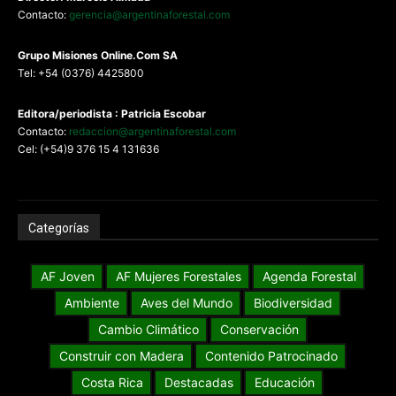
Contacto:
gerencia@argentinaforestal.com
G
rupo Misiones
Online.Com
SA
Tel: +54 (0376) 4425800
Editora/periodista : Patricia Escobar
Contacto:
redaccion@argentinaforestal.com
Cel: (+54)9 376 15 4 131636
Categorías
AF Joven
AF Mujeres Forestales
Agenda Forestal
Ambiente
Aves del Mundo
Biodiversidad
Cambio Climático
Conservación
Construir con Madera
Contenido Patrocinado
Costa Rica
Destacadas
Educación