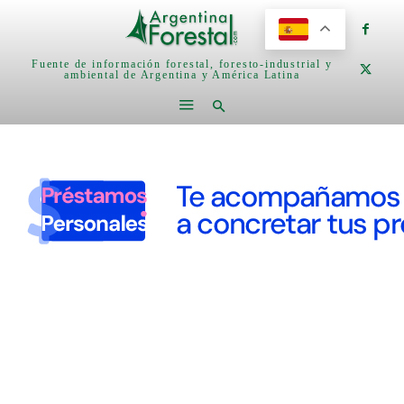
Fuente de información forestal, foresto-industrial y
ambiental de Argentina y América Latina