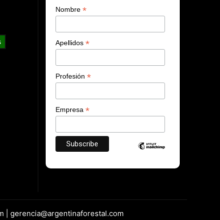
*
Nombre
s
*
Apellidos
*
Profesión
*
Empresa
m | gerencia@argentinaforestal.com