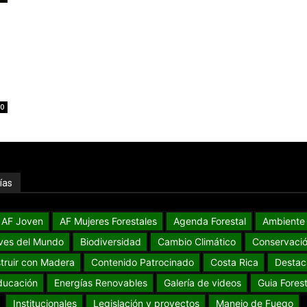
0
ías
AF Joven
AF Mujeres Forestales
Agenda Forestal
Ambiente
ves del Mundo
Biodiversidad
Cambio Climático
Conservaci
truir con Madera
Contenido Patrocinado
Costa Rica
Destac
ducación
Energías Renovables
Galería de videos
Guia Forest
Institucionales
Legislación y proyectos
Manejo de Fuego