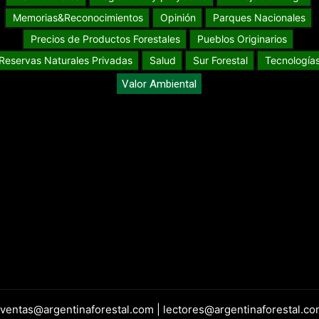
Memorias&Reconocimientos
Opinión
Parques Nacionales
Precios de Productos Forestales
Pueblos Originarios
Reservas Naturales Privadas
Salud
Sur Forestal
Tecnología
Valor Ambiental
 ventas@argentinaforestal.com | lectores@argentinaforestal.co