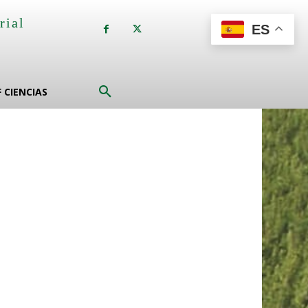
rial
ES
a
F CIENCIAS