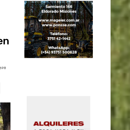
en
698