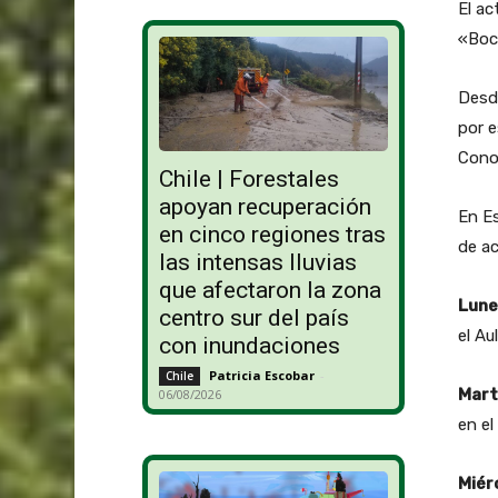
El ac
«Boc
Desd
por 
Conoc
Chile | Forestales
apoyan recuperación
En Es
en cinco regiones tras
de ac
las intensas lluvias
que afectaron la zona
Lunes
centro sur del país
el A
con inundaciones
Patricia Escobar
-
Chile
Mart
06/08/2026
en el
Miérc