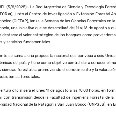
L (5/8/2025).- La Red Argentina de Ciencia y Tecnología Forest
OR.ar), junto al Centro de Investigación y Extensión Forestal A
ónico (CIEFAP), lanza la Semana de las Ciencias Forestales en la
onia, una iniciativa que se desarrollará del 11 al 16 de agosto y qu
 destacar el valor estratégico de los bosques como proveedores
s y servicios fundamentales.
vento se suma a una propuesta nacional que convoca a seis Unid
micas del país y tiene como objetivo central dar a conocer el m
s ciencias forestales, promoviendo el conocimiento y la valoració
cosistemas forestales.
ertura oficial será el lunes 11 de agosto a las 10:00 horas, en for
al, con transmisión desde la Facultad de Ingeniería Forestal de la
rsidad Nacional de la Patagonia San Juan Bosco (UNPSJB), en Es