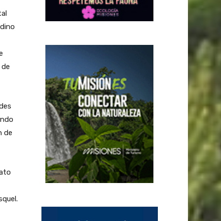
al
ndino
e
 de
ades
undo
n de
mato
quel.