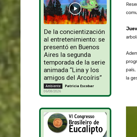
Reser
comu
Juev
De la concientización
arbol
al entretenimiento: se
presentó en Buenos
Ademá
Aires la segunda
prog
temporada de la serie
animada “Lina y los
país,
amigos del Arcoíris”
la ge
Patricia Escobar
-
Ambiente
06/08/2026