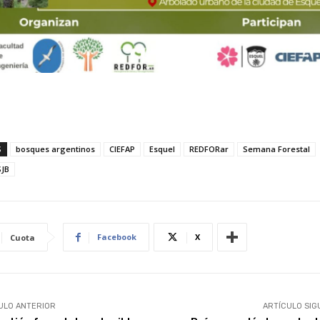
S
bosques argentinos
CIEFAP
Esquel
REDFORar
Semana Forestal
JB
Facebook
X
Cuota
ULO ANTERIOR
ARTÍCULO SIG