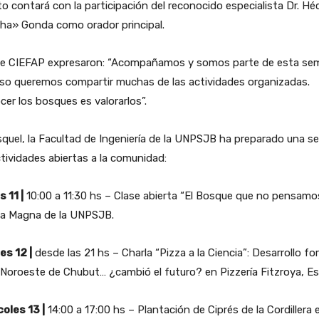
to contará con la participación del reconocido especialista Dr. Hé
ha» Gonda como orador principal.
e CIEFAP expresaron: “Acompañamos y somos parte de esta se
eso queremos compartir muchas de las actividades organizadas.
er los bosques es valorarlos”.
quel, la Facultad de Ingeniería de la UNPSJB ha preparado una se
tividades abiertas a la comunidad:
 11 |
10:00 a 11:30 hs – Clase abierta “El Bosque que no pensamo
ula Magna de la UNPSJB.
es 12 |
desde las 21 hs – Charla “Pizza a la Ciencia”: Desarrollo fo
 Noroeste de Chubut… ¿cambió el futuro? en Pizzería Fitzroya, Es
oles 13 |
14:00 a 17:00 hs – Plantación de Ciprés de la Cordillera e