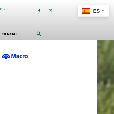
rial
ES
a
F CIENCIAS