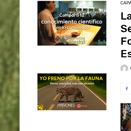
CAPA
La
S
Fo
Es