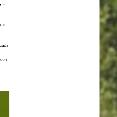
 la
r el
acada
l
 con