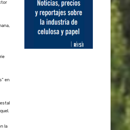
ctor
mana,
rie
s” en
restal
quel.
n la