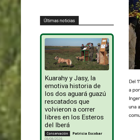
Últimas noticias
Kuarahy y Jasy, la
Del 
emotiva historia de
a pon
los dos aguará guazú
Ingen
rescatados que
una a
volvieron a correr
comun
libres en los Esteros
del Iberá
Patricia Escobar
-
Conservación
08/08/2026