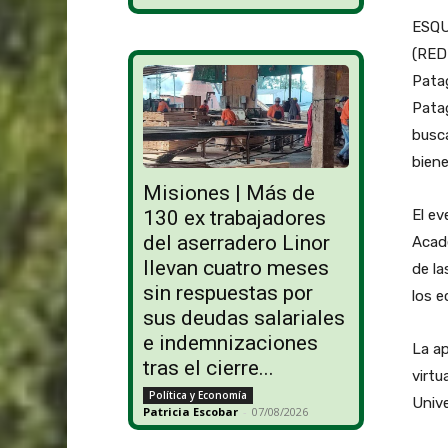
ESQUE
(REDF
Patag
Patag
busca
biene
Misiones | Más de
El e
130 ex trabajadores
del aserradero Linor
Acadé
llevan cuatro meses
de la
sin respuestas por
los e
sus deudas salariales
e indemnizaciones
La ap
tras el cierre...
virtu
Política y Economía
Unive
Patricia Escobar
-
07/08/2026