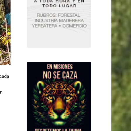
icada
on