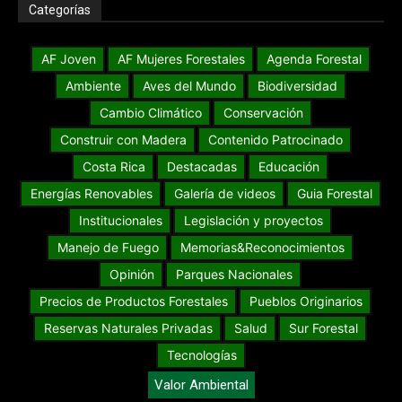
Categorías
AF Joven
AF Mujeres Forestales
Agenda Forestal
Ambiente
Aves del Mundo
Biodiversidad
Cambio Climático
Conservación
Construir con Madera
Contenido Patrocinado
Costa Rica
Destacadas
Educación
Energías Renovables
Galería de videos
Guia Forestal
Institucionales
Legislación y proyectos
Manejo de Fuego
Memorias&Reconocimientos
Opinión
Parques Nacionales
Precios de Productos Forestales
Pueblos Originarios
Reservas Naturales Privadas
Salud
Sur Forestal
Tecnologías
Valor Ambiental