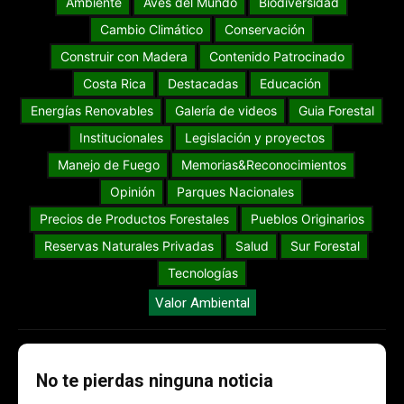
Ambiente
Aves del Mundo
Biodiversidad
Cambio Climático
Conservación
Construir con Madera
Contenido Patrocinado
Costa Rica
Destacadas
Educación
Energías Renovables
Galería de videos
Guia Forestal
Institucionales
Legislación y proyectos
Manejo de Fuego
Memorias&Reconocimientos
Opinión
Parques Nacionales
Precios de Productos Forestales
Pueblos Originarios
Reservas Naturales Privadas
Salud
Sur Forestal
Tecnologías
Valor Ambiental
No te pierdas ninguna noticia