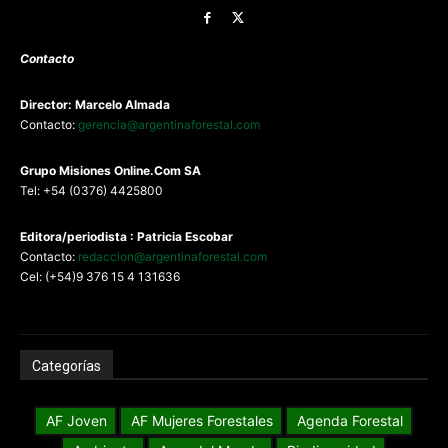
Contacto
Director: Marcelo Almada
Contacto:
gerencia@argentinaforestal.com
G
rupo Misiones
Online.Com
SA
Tel: +54 (0376) 4425800
Editora/periodista : Patricia Escobar
Contacto:
redaccion@argentinaforestal.com
Cel: (+54)9 376 15 4 131636
Categorías
AF Joven
AF Mujeres Forestales
Agenda Forestal