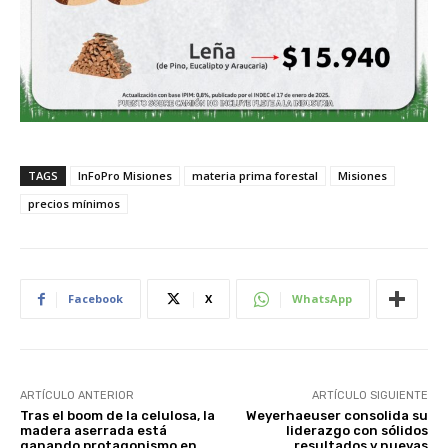
TAGS
InFoPro Misiones
materia prima forestal
Misiones
precios mínimos
Facebook
X
WhatsApp
ARTÍCULO ANTERIOR
ARTÍCULO SIGUIENTE
Tras el boom de la celulosa, la
Weyerhaeuser consolida su
madera aserrada está
liderazgo con sólidos
ganando protagonismo en
resultados y nuevas