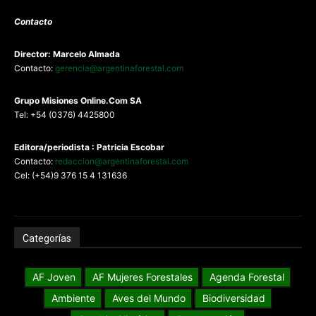
Contacto
Director: Marcelo Almada
Contacto:
gerencia@argentinaforestal.com
G
rupo Misiones
Online.Com
SA
Tel: +54 (0376) 4425800
Editora/periodista : Patricia Escobar
Contacto:
redaccion@argentinaforestal.com
Cel: (+54)9 376 15 4 131636
Categorías
AF Joven
AF Mujeres Forestales
Agenda Forestal
Ambiente
Aves del Mundo
Biodiversidad