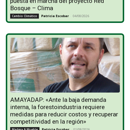
puesta en marcha del proyecto Red
Bosque – Clima
Patricia Escobar
-
04/08/2026
Cambio Climático
AMAYADAP: «Ante la baja demanda
interna, la forestoindustria requiere
medidas para reducir costos y recuperar
competitividad en la región»
Patricia Escobar
-
01/08/2026
Madera & Mueble