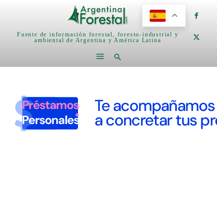
Fuente de información forestal, foresto-industrial y
ambiental de Argentina y América Latina