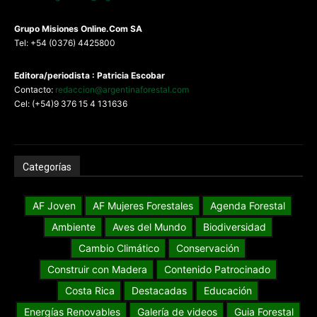
G
rupo Misiones
Online.Com
SA
Tel: +54 (0376) 4425800
Editora/periodista : Patricia Escobar
Contacto:
redaccion@argentinaforestal.com
Cel: (+54)9 376 15 4 131636
Categorías
AF Joven
AF Mujeres Forestales
Agenda Forestal
Ambiente
Aves del Mundo
Biodiversidad
Cambio Climático
Conservación
Construir con Madera
Contenido Patrocinado
Costa Rica
Destacadas
Educación
Energías Renovables
Galería de videos
Guia Forestal