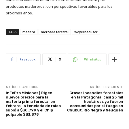
productos madereros, con perspectivas favorables para los
próximos años.
TAGS
madera
mercado forestal
Weyerhaeuser
Facebook
X
WhatsApp
ARTÍCULO ANTERIOR
ARTÍCULO SIGUIENTE
InFoPro Misiones | Rigen
Graves incendios forestales
nuevos precios para la
en la Patagonia: casi 25 mil
materia prima forestal en
hectáreas ya fueron
febrero: la tonelada de raleo
consumidas por el fuego en
subió a $30.799 y el Chip
Chubut, Río Negro y Neuquén
pulpable $33.879